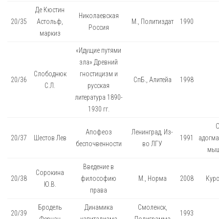
Де Кюстин
Николаевская
20/35
Астольф,
М., Политиздат
1990
Россия
маркиз
«Идущие путями
зла» Древний
Слободнюк
гностицизм и
20/36
СпБ., Алитейа
1998
С.Л.
русская
литература 1890-
1930 гг.
Апофеоз
Ленинград, Из-
20/37
Шестов Лев
1991
адогма
беспочвенности
во ЛГУ
мыш
Введение в
Сорокина
20/38
философию
М., Норма
2008
Курс
Ю.В.
права
Бродель
Динамика
Смоленск,
20/39
1993