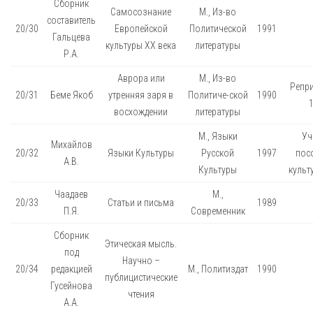
Сборник
Самосознание
М., Из-во
составитель
20/30
Европейской
Политической
1991
Гальцева
культуры XX века
литературы
Р.А.
Аврора или
М., Из-во
Репри
20/31
Беме Якоб
утренняя заря в
Политиче-ской
1990
восхождении
литературы
М., Языки
Уч
Михайлов
20/32
Языки Культуры
Русской
1997
пос
А.В.
Культуры
культ
Чаадаев
М.,
20/33
Статьи и письма
1989
П.Я.
Современник
Сборник
Этическая мысль.
под
Научно –
20/34
редакцией
М., Политиздат
1990
публицистические
Гусейнова
чтения
А.А.