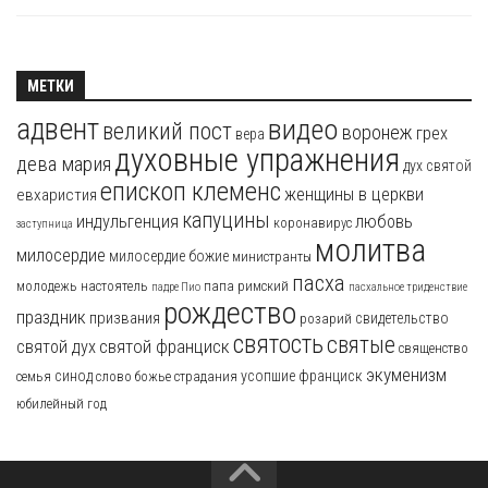
МЕТКИ
адвент
видео
великий пост
воронеж
грех
вера
духовные упражнения
дева мария
дух святой
епископ клеменс
женщины в церкви
евхаристия
капуцины
индульгенция
любовь
коронавирус
заступница
молитва
милосердие
милосердие божие
министранты
пасха
молодежь
настоятель
папа римский
падре Пио
пасхальное триденствие
рождество
праздник
призвания
свидетельство
розарий
святость
святые
святой франциск
святой дух
священство
экуменизм
синод
усопшие
франциск
семья
слово божье
страдания
юбилейный год