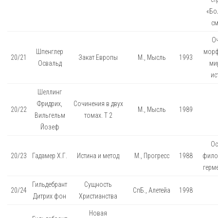
«Бо
см
О
Шпенглер
мор
20/21
Закат Европы
М., Мысль
1993
Освальд
ми
ис
Шеллинг
Фридрих,
Сочинения в двух
20/22
М., Мысль
1989
Вильгельм
томах. Т 2
Йозеф
О
20/23
Гадамер Х.Г.
Истина и метод
М., Прогресс
1988
фило
герм
Гильдебрант
Сущность
20/24
СпБ., Алетейа
1998
Дитрих фон
Христианства
Новая