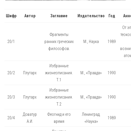
Шифр
Автор
Заглавие
Издательство
Год
Анн
От э
Фрагменты
теоко
20/1
ранних греческих
М., Наука
1989
философов.
возни
ато
Избранные
20/2
Плутарх
жизнеописания.
М., «Правда»
1990
Т.1
Избранные
20/3
Плутарх
жизнеописания.
М., «Правда»
1990
Т.2
Доватур
Феогнид и его
Ленинград,
20/4
1989
А.И.
время
«Наука»