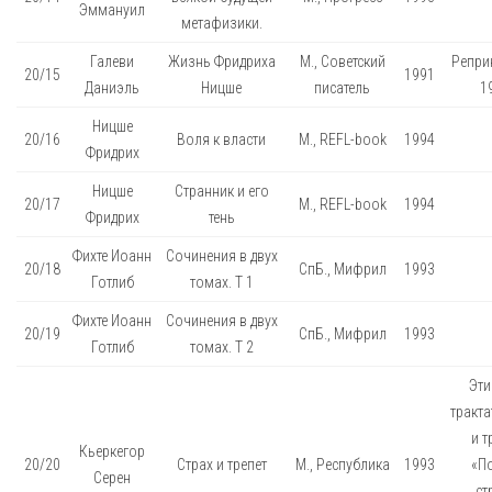
Эммануил
метафизики.
Галеви
Жизнь Фридриха
М., Советский
Реприн
20/15
1991
Даниэль
Ницше
писатель
19
Ницше
20/16
Воля к власти
М., REFL-book
1994
Фридрих
Ницше
Странник и его
20/17
М., REFL-book
1994
Фридрих
тень
Фихте Иоанн
Сочинения в двух
20/18
СпБ., Мифрил
1993
Готлиб
томах. Т 1
Фихте Иоанн
Сочинения в двух
20/19
СпБ., Мифрил
1993
Готлиб
томах. Т 2
Эти
тракта
и т
Кьеркегор
20/20
Страх и трепет
М., Республика
1993
«П
Серен
ст