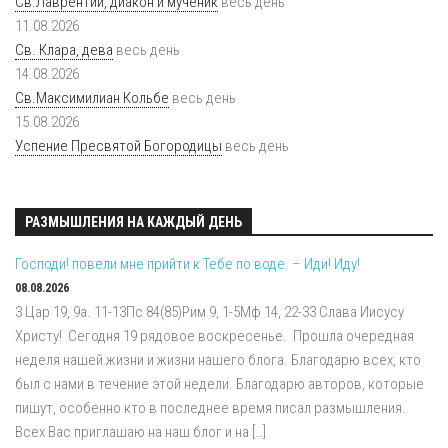
Св.Лаврентий, диакон и мученик
весь день
11.08.2026
Св. Клара, дева
весь день
14.08.2026
Св.Максимилиан Кольбе
весь день
15.08.2026
Успение Пресвятой Богородицы
весь день
РАЗМЫШЛЕНИЯ НА КАЖДЫЙ ДЕНЬ
Господи! повели мне прийти к Тебе по воде. – Иди! Иду!
08.08.2026
3 Цар 19, 9a. 11-13Пс 84(85)Рим 9, 1-5Мф 14, 22-33 Слава Иисусу
Христу! Сегодня 19 рядовое воскресенье. Прошла очередная
неделя нашей жизни и жизни нашего блога. Благодарю всех, кто
был с нами в течение этой недели. Благодарю авторов, которые
пишут, особенно кто в последнее время писал размышления.
Всех Вас приглашаю на наш блог и на […]