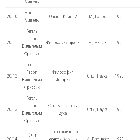
Мишель
Монтень
20/10
Опыты. Книга 2
М., Голос
1992
Мишель
Гегель
Георг,
20/11
Философия права
М., Мысль
1990
Вильгельм
Фридрих
Гегель
Георг,
Философия
20/12
СпБ., Наука
1993
Вильгельм
Истории
Фридрих
Гегель
Георг,
Феноменология
20/13
СпБ., Наука
1994
Вильгельм
духа
Фридрих
Пролегомены ко
Кант
20/14
всякой будущей
М., Прогресс
1993