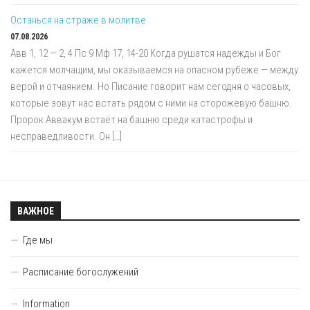
Останься на страже в молитве
07.08.2026
Авв 1, 12 — 2, 4 Пс 9 Мф 17, 14-20 Когда рушатся надежды и Бог
кажется молчащим, мы оказываемся на опасном рубеже — между
верой и отчаянием. Но Писание говорит нам сегодня о часовых,
которые зовут нас встать рядом с ними на сторожевую башню.
Пророк Аввакум встаёт на башню среди катастрофы и
несправедливости. Он […]
ВАЖНОЕ
Где мы
Расписание богослужений
Information