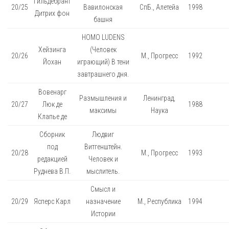
Гильдебрант
20/25
Вавилонская
СпБ., Алетейа
1998
Дитрих фон
башня
HOMO LUDENS
Хейзинга
(Человек
20/26
М., Прогресс
1992
Йохан
играющий) В тени
завтрашнего дня.
Вовенарг
Размышления и
Ленинград,
20/27
Люк де
1988
максимы
Наука
Клапье де
Сборник
Людвиг
под
Витгенштейн.
20/28
М., Прогресс
1993
редакцией
Человек и
Руднева В.П.
мыслитель.
Смысл и
20/29
Ясперс Карл
назначение
М., Республика
1994
Истории