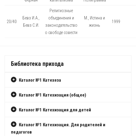
Фернан
капитализма
Полиграмма
Религиозные
Бевз И.А.,
объединения и
М., Истина и
20/40
1999
Бевз С.И.
законодательство
жизнь
о свободе совести
Библиотека прихода
Каталог №1 Катехеза
Каталог №1 Катехизация (общее)
Каталог №1 Катехизация для детей
Каталог №1 Катехизация. Для родителей и
педагогов