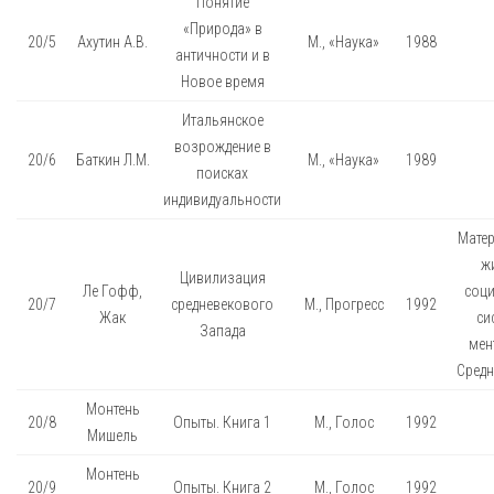
Понятие
«Природа» в
20/5
Ахутин А.В.
М., «Наука»
1988
античности и в
Новое время
Итальянское
возрождение в
20/6
Баткин Л.М.
М., «Наука»
1989
поисках
индивидуальности
Мате
ж
Цивилизация
Ле Гофф,
соц
20/7
средневекового
М., Прогресс
1992
Жак
си
Запада
мен
Средн
Монтень
20/8
Опыты. Книга 1
М., Голос
1992
Мишель
Монтень
20/9
Опыты. Книга 2
М., Голос
1992