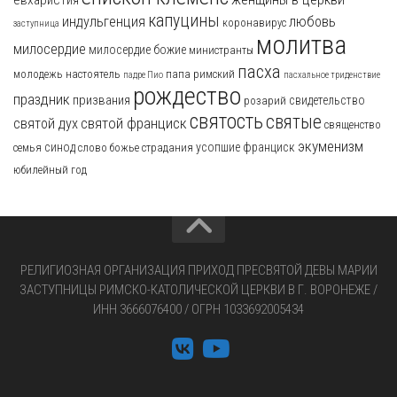
капуцины
индульгенция
любовь
коронавирус
заступница
молитва
милосердие
милосердие божие
министранты
пасха
молодежь
настоятель
папа римский
падре Пио
пасхальное триденствие
рождество
праздник
призвания
свидетельство
розарий
святость
святые
святой франциск
святой дух
священство
экуменизм
синод
усопшие
франциск
семья
слово божье
страдания
юбилейный год
РЕЛИГИОЗНАЯ ОРГАНИЗАЦИЯ ПРИХОД ПРЕСВЯТОЙ ДЕВЫ МАРИИ
ЗАСТУПНИЦЫ РИМСКО-КАТОЛИЧЕСКОЙ ЦЕРКВИ В Г. ВОРОНЕЖЕ /
ИНН 3666076400 / ОГРН 1033692005434