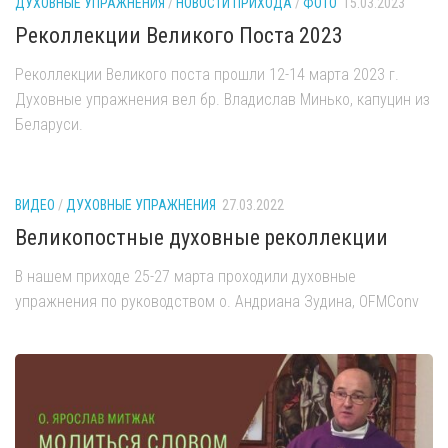
ДУХОВНЫЕ УПРАЖНЕНИЯ
/
НОВОСТИ ПРИХОДА
/
ФОТО
15.03.2023
Реколлекции Великого Поста 2023
Реколлекции Великого поста прошли 12-14 марта 2023 г.
Духовные упражнения вел бр. Владислав Минько, капуцин из
Беларуси.
ВИДЕО
/
ДУХОВНЫЕ УПРАЖНЕНИЯ
27.03.2022
Великопостные духовные реколлекции
В нашем приходе 25-27 марта проходили духовные
упражнения по руководством о. Андриана Зудина, OFMConv