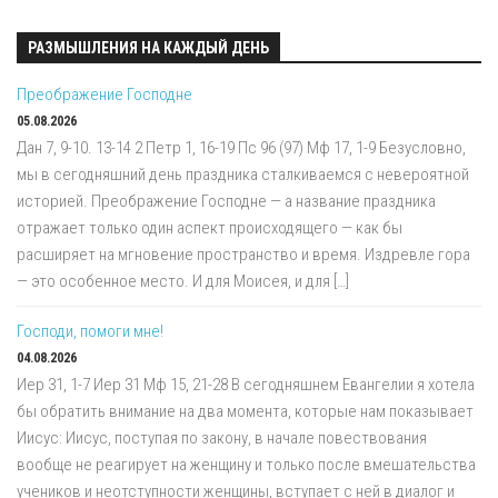
РАЗМЫШЛЕНИЯ НА КАЖДЫЙ ДЕНЬ
Преображение Господне
05.08.2026
Дан 7, 9-10. 13-14 2 Петр 1, 16-19 Пс 96 (97) Мф 17, 1-9 Безусловно,
мы в сегодняшний день праздника сталкиваемся с невероятной
историей. Преображение Господне — а название праздника
отражает только один аспект происходящего — как бы
расширяет на мгновение пространство и время. Издревле гора
— это особенное место. И для Моисея, и для […]
Господи, помоги мне!
04.08.2026
Иер 31, 1-7 Иер 31 Мф 15, 21-28 В сегодняшнем Евангелии я хотела
бы обратить внимание на два момента, которые нам показывает
Иисус: Иисус, поступая по закону, в начале повествования
вообще не реагирует на женщину и только после вмешательства
учеников и неотступности женщины, вступает с ней в диалог и