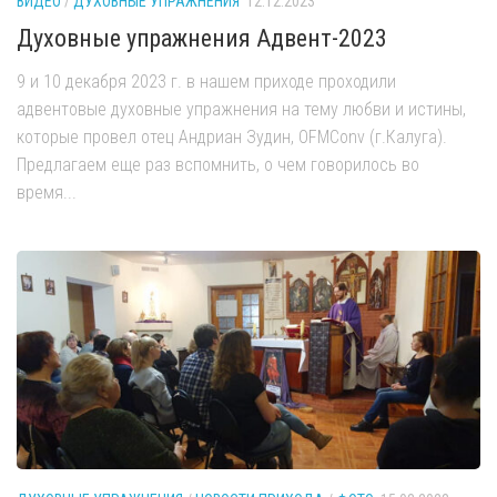
ВИДЕО
/
ДУХОВНЫЕ УПРАЖНЕНИЯ
12.12.2023
Духовные упражнения Адвент-2023
9 и 10 декабря 2023 г. в нашем приходе проходили
адвентовые духовные упражнения на тему любви и истины,
которые провел отец Андриан Зудин, OFMConv (г.Калуга).
Предлагаем еще раз вспомнить, о чем говорилось во
время...