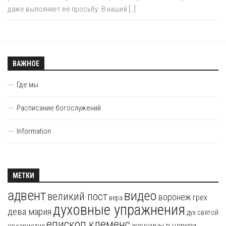
даже выполняет её просьбу. В нашей […]
ВАЖНОЕ
Где мы
Расписание богослужений
Information
МЕТКИ
адвент
видео
великий пост
воронеж
грех
вера
духовные упражнения
дева мария
дух святой
епископ клеменс
женщины в церкви
евхаристия