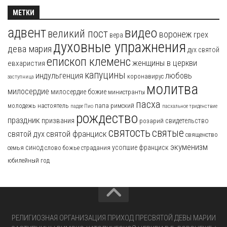
МЕТКИ
адвент
видео
великий пост
воронеж
грех
вера
духовные упражнения
дева мария
дух святой
епископ клеменс
женщины в церкви
евхаристия
капуцины
индульгенция
любовь
коронавирус
заступница
молитва
милосердие
милосердие божие
министранты
пасха
молодежь
настоятель
папа римский
падре Пио
пасхальное триденствие
рождество
праздник
призвания
свидетельство
розарий
святость
святые
святой франциск
святой дух
священство
экуменизм
синод
усопшие
франциск
семья
слово божье
страдания
юбилейный год
РЕЛИГИОЗНАЯ ОРГАНИЗАЦИЯ ПРИХОД ПРЕСВЯТОЙ ДЕВЫ МАРИИ