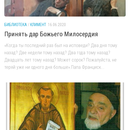
БИБЛИОТЕКА
/
КЛИМЕНТ
16.06.2020
Принять дар Божьего Милосердия
«Когда ты последний раз был на исповеди? Два дня тому
назад? Две недели тому назад? Два года тому назад?
Двадцать лет тому назад? Может сорок? Пожалуйста, не
теряй уже ни одного дня больше».Папа Франциск...