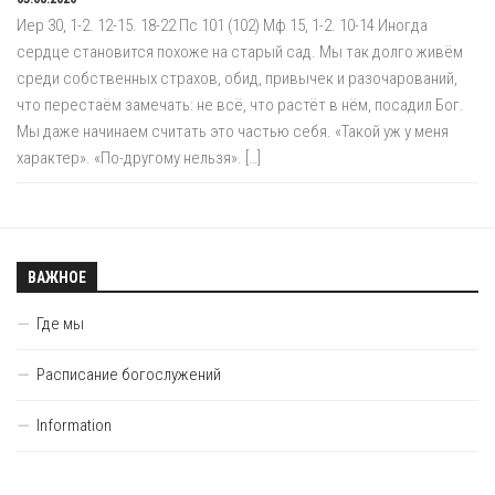
Иер 30, 1-2. 12-15. 18-22 Пс 101 (102) Мф 15, 1-2. 10-14 Иногда
сердце становится похоже на старый сад. Мы так долго живём
среди собственных страхов, обид, привычек и разочарований,
что перестаём замечать: не всё, что растёт в нём, посадил Бог.
Мы даже начинаем считать это частью себя. «Такой уж у меня
характер». «По-другому нельзя». […]
ВАЖНОЕ
Где мы
Расписание богослужений
Information