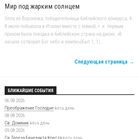
Мир под жарким солнцем
Элла из Воронежа, победительница библейского конкурса, 4-
8 июля побывала в Италии вместе с мамой, т. к. первым
призом была поездка в библейскую страну на двоих. «В
начале сотворил Бог небо и землю»(Быт 1, 1)...
Следующая страница →
БЛИЖАЙШИЕ СОБЫТИЯ
06.08.2026
Преображение Господне
весь день
08.08.2026
Св. Доминик
весь день
09.08.2026
Св.Тереза Бенедикта Креста
весь день