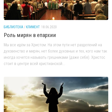
БИБЛИОТЕКА
/
КЛИМЕНТ
18.06.2020
Роль мирян в епархии
Мы все идём за Христом. На этом пути нет разделений на
духовенство и мирян, нет более духовных и тех, кого нам так
иногда хочется называть грешниками (даже себя). Христос
стоит в центре всей христианской...