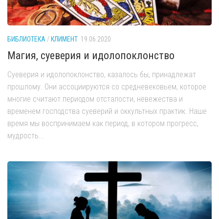
БИБЛИОТЕКА
/
КЛИМЕНТ
19.06.2020
Магия, суеверия и идолопоклонство
Суеверия и идолопоклонство, казалось бы, принадлежат
прошлому. Они ассоциируются со средневековьем, которое
многие считают периодом отсталости, невежества и
временем господства суеверий и оккультных практик. Наше
время мы воспринимаем как период, в котором прогресс,
мудрость...