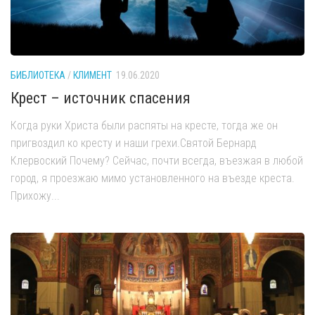
БИБЛИОТЕКА
/
КЛИМЕНТ
19.06.2020
Крест – источник спасения
Когда руки Христа были распяты на кресте, тогда же он
пригвоздил ко кресту и наши грехи.Святой Бернард
Клервоский Почему? Сейчас, почти всегда, въезжая в любой
город, я проезжаю мимо установленного на въезде креста.
Прихожу...