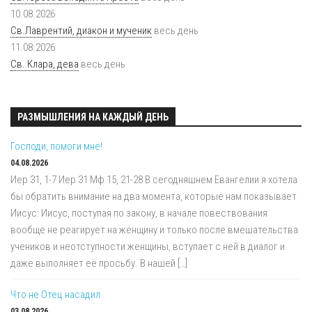
10.08.2026
Св.Лаврентий, диакон и мученик
весь день
11.08.2026
Св. Клара, дева
весь день
РАЗМЫШЛЕНИЯ НА КАЖДЫЙ ДЕНЬ
Господи, помоги мне!
04.08.2026
Иер 31, 1-7 Иер 31 Мф 15, 21-28 В сегодняшнем Евангелии я хотела
бы обратить внимание на два момента, которые нам показывает
Иисус: Иисус, поступая по закону, в начале повествования
вообще не реагирует на женщину и только после вмешательства
учеников и неотступности женщины, вступает с ней в диалог и
даже выполняет её просьбу. В нашей […]
Что не Отец насадил
03.08.2026