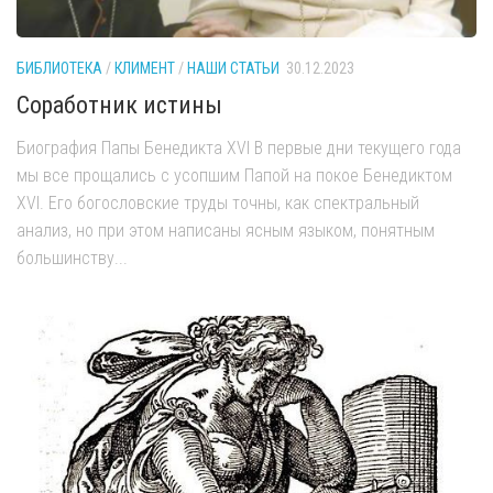
БИБЛИОТЕКА
/
КЛИМЕНТ
/
НАШИ СТАТЬИ
30.12.2023
Соработник истины
Биография Папы Бенедикта XVI В первые дни текущего года
мы все прощались с усопшим Папой на покое Бенедиктом
XVI. Его богословские труды точны, как спектральный
анализ, но при этом написаны ясным языком, понятным
большинству...