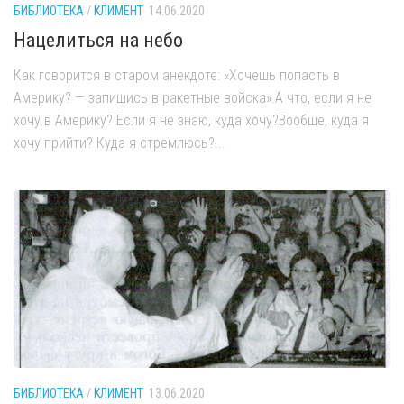
БИБЛИОТЕКА
/
КЛИМЕНТ
14.06.2020
Нацелиться на небо
Как говорится в старом анекдоте: «Хочешь попасть в
Америку? — запишись в ракетные войска».А что, если я не
хочу в Америку? Если я не знаю, куда хочу?Вообще, куда я
хочу прийти? Куда я стремлюсь?...
БИБЛИОТЕКА
/
КЛИМЕНТ
13.06.2020