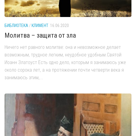
БИБЛИОТЕКА
/
КЛИМЕНТ
16.06.2020
Молитва – защита от зла
Ничего нет равного молитве: она и невозможное делает
возможным, трудное легким, неудобное удобным.Святой
Иоанн Златоуст Есть одно дело, которым я занимаюсь уже
около сорока лет, а на протяжении почти четверти века я
занимаюсь этим,...