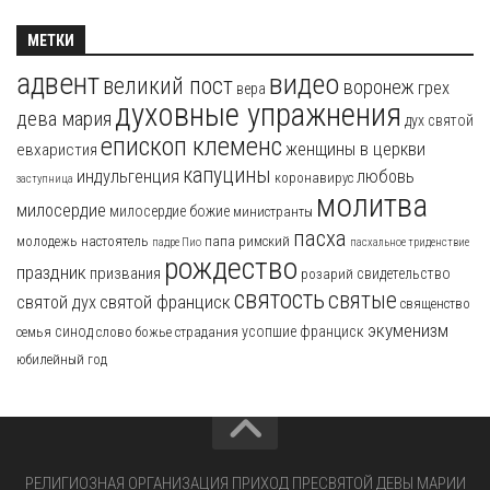
МЕТКИ
адвент
видео
великий пост
воронеж
грех
вера
духовные упражнения
дева мария
дух святой
епископ клеменс
женщины в церкви
евхаристия
капуцины
индульгенция
любовь
коронавирус
заступница
молитва
милосердие
милосердие божие
министранты
пасха
молодежь
настоятель
папа римский
падре Пио
пасхальное триденствие
рождество
праздник
призвания
свидетельство
розарий
святость
святые
святой франциск
святой дух
священство
экуменизм
синод
усопшие
франциск
семья
слово божье
страдания
юбилейный год
РЕЛИГИОЗНАЯ ОРГАНИЗАЦИЯ ПРИХОД ПРЕСВЯТОЙ ДЕВЫ МАРИИ