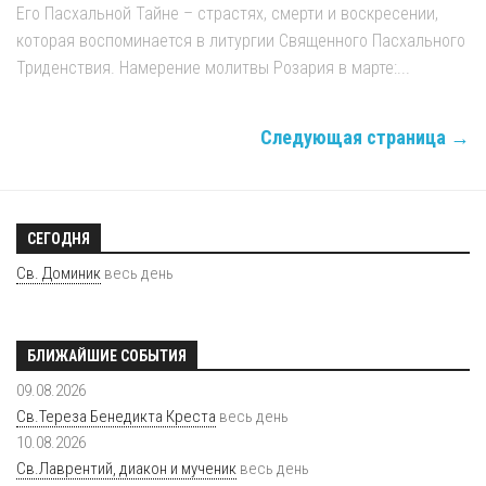
Его Пасхальной Тайне – страстях, смерти и воскресении,
которая воспоминается в литургии Священного Пасхального
Триденствия. Намерение молитвы Розария в марте:...
Следующая страница →
СЕГОДНЯ
Св. Доминик
весь день
БЛИЖАЙШИЕ СОБЫТИЯ
09.08.2026
Св.Тереза Бенедикта Креста
весь день
10.08.2026
Св.Лаврентий, диакон и мученик
весь день