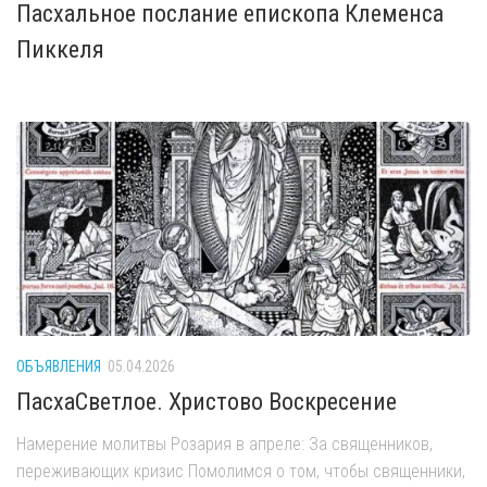
Пасхальное послание епископа Клеменса
Пиккеля
ОБЪЯВЛЕНИЯ
05.04.2026
ПасхаСветлое. Христово Воскресение
Намерение молитвы Розария в апреле: За священников,
переживающих кризис Помолимся о том, чтобы священники,