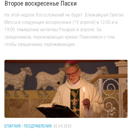
Второе воскресенье Пасхи
На этой неделе богослужений не будет. Ближайшая Святая
Месса в следующее воскресенье (19 апреля) в 12:00 и в
19:00. Намерение молитвы Розария в апреле: За
священников, переживающих кризис Помолимся о том,
чтобы священники, переживающие...
ЕПАРХИЯ
/
ПОЗДРАВЛЕНИЯ
05.04.2026