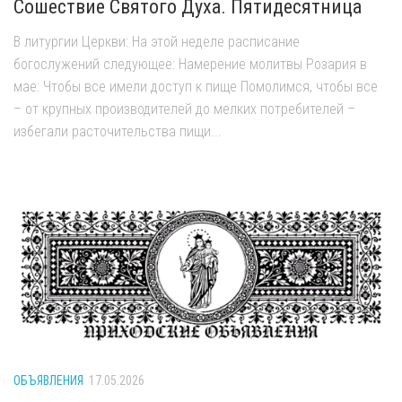
Сошествие Святого Духа. Пятидесятница
В литургии Церкви: На этой неделе расписание
богослужений следующее: Намерение молитвы Розария в
мае: Чтобы все имели доступ к пище Помолимся, чтобы все
– от крупных производителей до мелких потребителей –
избегали расточительства пищи...
ОБЪЯВЛЕНИЯ
17.05.2026