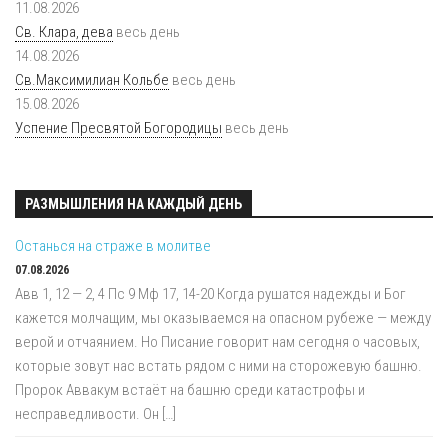
11.08.2026
Св. Клара, дева
весь день
14.08.2026
Св.Максимилиан Кольбе
весь день
15.08.2026
Успение Пресвятой Богородицы
весь день
РАЗМЫШЛЕНИЯ НА КАЖДЫЙ ДЕНЬ
Останься на страже в молитве
07.08.2026
Авв 1, 12 — 2, 4 Пс 9 Мф 17, 14-20 Когда рушатся надежды и Бог
кажется молчащим, мы оказываемся на опасном рубеже — между
верой и отчаянием. Но Писание говорит нам сегодня о часовых,
которые зовут нас встать рядом с ними на сторожевую башню.
Пророк Аввакум встаёт на башню среди катастрофы и
несправедливости. Он […]