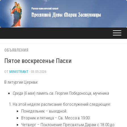
Перейти
к
содержанию
ОБЪЯВЛЕНИЯ
Пятое воскресенье Пасхи
ОТ
MINISTRANT
· 03.05.2026
В литургии Церкви:
Среда
(
6 мая
)
память св. Георгия Победоносца, мученика
На этой неделе расписание богослужений следующее:
Понедельник – выходной.
Вторник и пятница – Св. Месса в 19:00
Четверг – Поклонение Пресвятым Дарам с 18.00 до