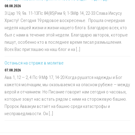
08.08.2026
3 Цар 19, 9a. 11-13Пс 84(85)Рим 9, 1-5Мф 14, 22-33 Слава Иисусу
Христу! Сегодня 19 рядовое воскресенье. Прошла очередная
неделя нашей жизни и жизни нашего блога. Благодарю всех, кто
был с нами в течение этой недели. Благодарю авторов, которые
пишут, особенно кто в последнее время писал размышления.
Всех Вас приглашаю на наш блог и на […]
Останься на страже в молитве
07.08.2026
Авв 1, 12 — 2, 4 Пс 9 Мф 17, 14-20 Когда рушатся надежды и Бог
кажется молчащим, мы оказываемся на опасном рубеже — между
верой и отчаянием. Но Писание говорит нам сегодня о часовых,
которые зовут нас встать рядом с ними на сторожевую башню.
Пророк Аввакум встаёт на башню среди катастрофы и
несправедливости. Он […]