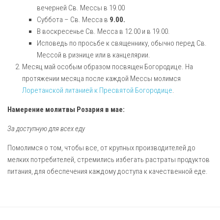
вечерней Св. Мессы в 19.00
Суббота – Св. Месса в
9.00.
В воскресенье Св. Месса в 12.00 и в 19.00.
Исповедь по просьбе к священнику, обычно перед Св.
Мессой в ризнице или в канцелярии.
Месяц май особым образом посвящен Богородице. На
протяжении месяца после каждой Мессы молимся
Лоретанской литанией к Пресвятой Богородице
.
Намерение молитвы Розария в мае:
За доступную для всех еду
Помолимся о том, чтобы все, от крупных производителей до
мелких потребителей, стремились избегать растраты продуктов
питания, для обеспечения каждому доступа к качественной еде.