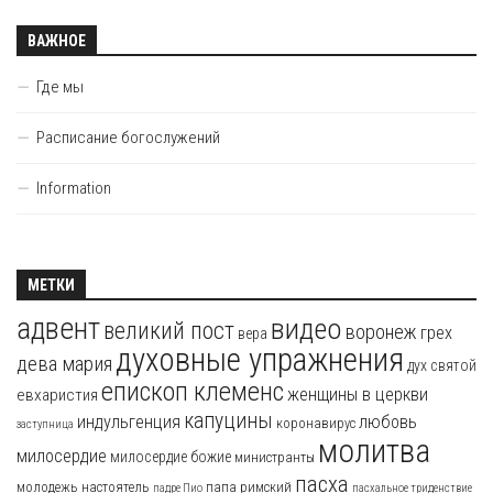
ВАЖНОЕ
Где мы
Расписание богослужений
Information
МЕТКИ
адвент
видео
великий пост
воронеж
грех
вера
духовные упражнения
дева мария
дух святой
епископ клеменс
женщины в церкви
евхаристия
капуцины
индульгенция
любовь
коронавирус
заступница
молитва
милосердие
милосердие божие
министранты
пасха
молодежь
настоятель
папа римский
падре Пио
пасхальное триденствие