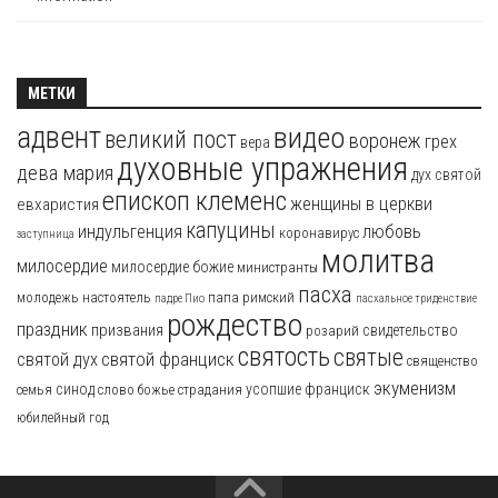
МЕТКИ
адвент
видео
великий пост
воронеж
грех
вера
духовные упражнения
дева мария
дух святой
епископ клеменс
женщины в церкви
евхаристия
капуцины
индульгенция
любовь
коронавирус
заступница
молитва
милосердие
милосердие божие
министранты
пасха
молодежь
настоятель
папа римский
падре Пио
пасхальное триденствие
рождество
праздник
призвания
свидетельство
розарий
святость
святые
святой франциск
святой дух
священство
экуменизм
синод
усопшие
франциск
семья
слово божье
страдания
юбилейный год