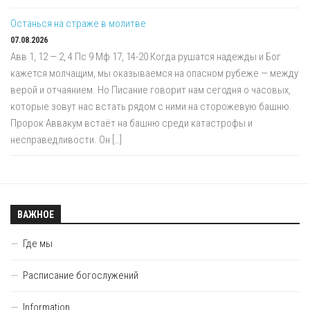
Останься на страже в молитве
07.08.2026
Авв 1, 12 — 2, 4 Пс 9 Мф 17, 14-20 Когда рушатся надежды и Бог
кажется молчащим, мы оказываемся на опасном рубеже — между
верой и отчаянием. Но Писание говорит нам сегодня о часовых,
которые зовут нас встать рядом с ними на сторожевую башню.
Пророк Аввакум встаёт на башню среди катастрофы и
несправедливости. Он […]
ВАЖНОЕ
Где мы
Расписание богослужений
Information