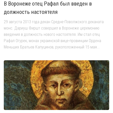
В Воронеже отец Рафал был введен в
должность настоятеля
29 августа 2013 года декан Средне-Поволжского деканата
монс. Дариуш Фиршт совершил в Воронеже церемонию
введения в должность нового настоятеля. Им стал отец
Рафал Огурек, монах украинской вице-провинции Ордена
Меньших Братьев Капуцинов, рукоположенный 15 мая...