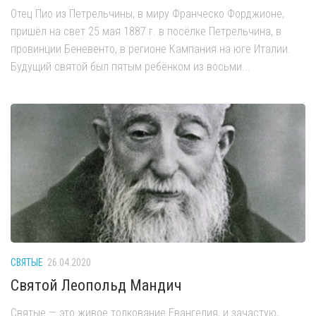
Отец Пио из Петрельчины, в миру Франческо Форджионе,
пришёл на свет 25 мая 1887 г. в посёлке Петрельчина, в
провинции Беневенто, в регионе Кампания на юге Италии.
Будущий святой был пятым ребёнком из восьми...
СВЯТЫЕ
26.04.2020
Святой Леопольд Мандич
Святые — это живое толкование Евангелия, и зачастую,