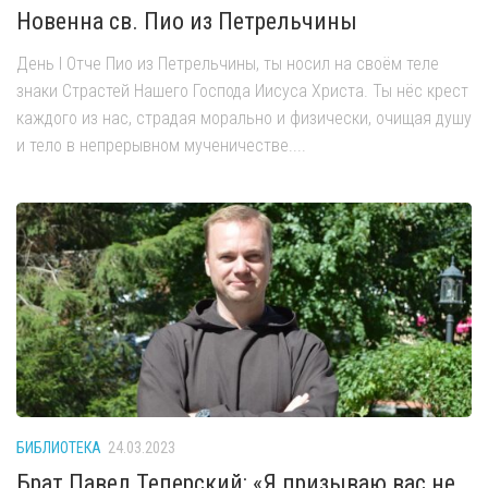
Новенна св. Пио из Петрельчины
День I Отче Пио из Петрельчины, ты носил на своём теле
знаки Страстей Нашего Господа Иисуса Христа. Ты нёс крест
каждого из нас, страдая морально и физически, очищая душу
и тело в непрерывном мученичестве....
БИБЛИОТЕКА
24.03.2023
Брат Павел Теперский: «Я призываю вас не