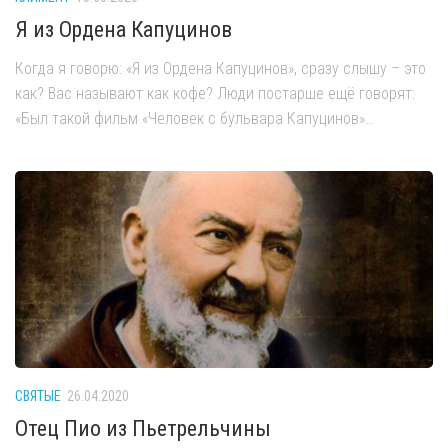
Я из Ордена Капуцинов
Когда я говорю: «Я из Ордена Капуцинов», сразу слышу – это
как? Вас называют как кофе? Люди постарше ещё говорят:
«Был такой фильм «Человек с бульвара Капуцинов»…
СВЯТЫЕ
26.04.2020
Отец Пио из Пьетрельчины