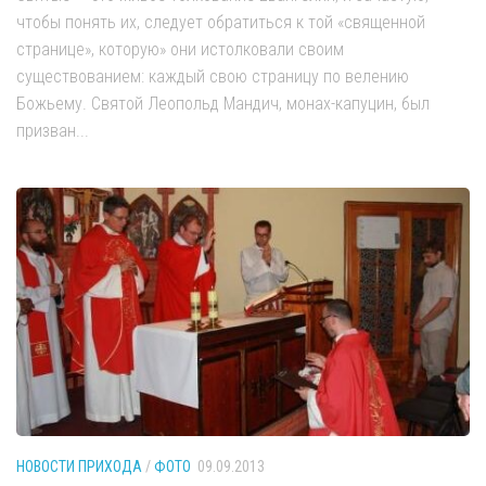
чтобы понять их, следует обратиться к той «священной
странице», которую» они истолковали своим
существованием: каждый свою страницу по велению
Божьему. Святой Леопольд Мандич, монах-капуцин, был
призван...
НОВОСТИ ПРИХОДА
/
ФОТО
09.09.2013