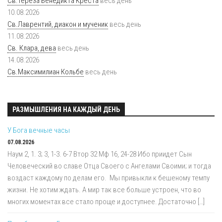
Св.Тереза Бенедикта Креста
весь день
10.08.2026
Св.Лаврентий, диакон и мученик
весь день
11.08.2026
Св. Клара, дева
весь день
14.08.2026
Св.Максимилиан Кольбе
весь день
РАЗМЫШЛЕНИЯ НА КАЖДЫЙ ДЕНЬ
У Бога вечные часы
07.08.2026
Наум 2, 1. 3; 3, 1-3. 6-7 Втор 32 Мф 16, 24-28 Ибо приидет Сын
Человеческий во славе Отца Своего с Ангелами Своими; и тогда
воздаст каждому по делам его. Мы привыкли к бешеному темпу
жизни. Не хотим ждать. А мир так все больше устроен, что во
многих моментах все стало проще и доступнее. Достаточно […]