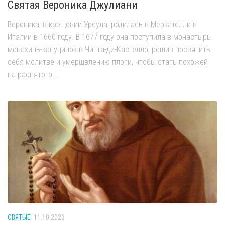
Святая Вероника Джулиани
Вероника, в крещении Урсула, родилась в Меркателли в
Италии в 1660 году. В 1677 году она поступила в монастырь
монахинь-капуцинок в Читта-ди-Кастелло, решив посвятить
себя молитве и умерщвлению плоти, чтобы стать похожей
на распятого...
СВЯТЫЕ
11.10.2023