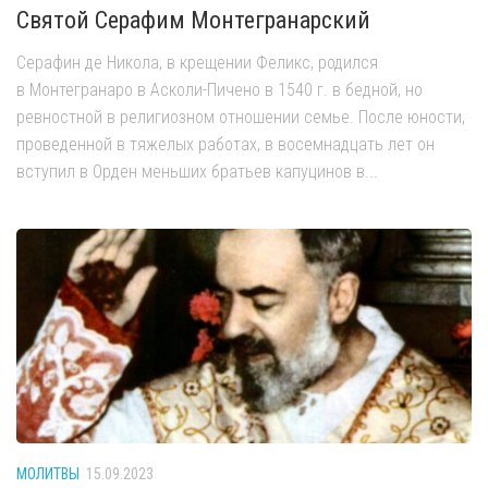
Святой Серафим Монтегранарский
Серафин де Никола, в крещении Феликс, родился
в Монтегранаро в Асколи-Пичено в 1540 г. в бедной, но
ревностной в религиозном отношении семье. После юности,
проведенной в тяжелых работах, в восемнадцать лет он
вступил в Орден меньших братьев капуцинов в...
МОЛИТВЫ
15.09.2023