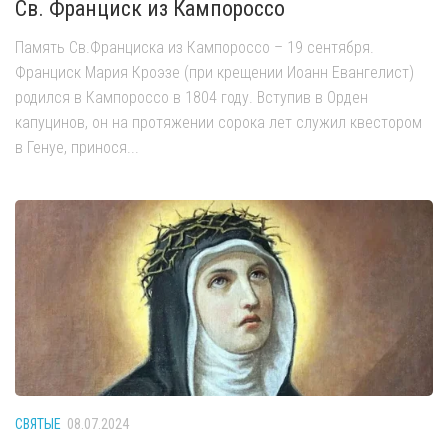
Св. Франциск из Кампороссо
Память Св.Франциска из Кампороссо – 19 сентября.
Франциск Мария Кроэзе (при крещении Иоанн Евангелист)
родился в Кампороссо в 1804 году. Вступив в Орден
капуцинов, он на протяжении сорока лет служил квестором
в Генуе, принося...
СВЯТЫЕ
08.07.2024