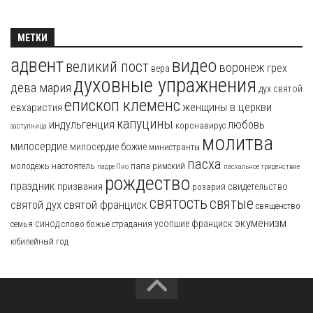
МЕТКИ
адвент
видео
великий пост
воронеж
грех
вера
духовные упражнения
дева мария
дух святой
епископ клеменс
женщины в церкви
евхаристия
капуцины
индульгенция
любовь
коронавирус
заступница
молитва
милосердие
милосердие божие
министранты
пасха
молодежь
настоятель
папа римский
падре Пио
пасхальное триденствие
рождество
праздник
призвания
свидетельство
розарий
святость
святые
святой франциск
святой дух
священство
экуменизм
синод
усопшие
франциск
семья
слово божье
страдания
юбилейный год