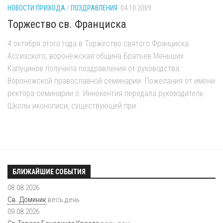
НОВОСТИ ПРИХОДА
/
ПОЗДРАВЛЕНИЯ
04.10.2009
Торжество св. Франциска
4 октября этого года в Торжество святого Франциска
Ассизского, воронежская община Братьев Меньших
Капуцинов получила поздравления от руководства
Воронежской православной семинарии. Пожелания от имени
ректора семинарии о. Иннокентия передала руководитель
Школы иконописи, существующей при...
БЛИЖАЙШИЕ СОБЫТИЯ
08.08.2026
Св. Доминик
весь день
09.08.2026