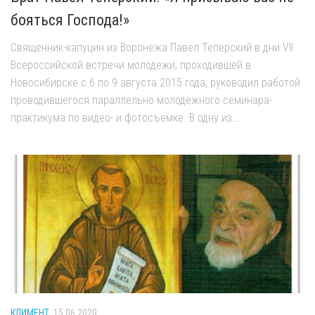
бояться Господа!»
Священник-капуцин из Воронежа Павел Теперский в дни VII
Всероссийской встречи молодежи, проходившей в
Новосибирске с 6 по 9 августа 2015 года, руководил работой
проводившегося параллельно молодежного семинара-
практикума по видео- и фотосъемке. В одну из...
КЛИМЕНТ
15.06.2020