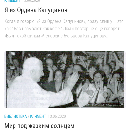
КЛИМЕНТ
15.06.2020
Я из Ордена Капуцинов
Когда я говорю: «Я из Ордена Капуцинов», сразу слышу – это
как? Вас называют как кофе? Люди постарше ещё говорят:
«Был такой фильм «Человек с бульвара Капуцинов»…
БИБЛИОТЕКА
/
КЛИМЕНТ
13.06.2020
Мир под жарким солнцем