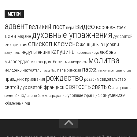
МЕТКИ
адвент
видео
великий пост
воронеж
грех
вера
духовные упражнения
дева мария
дух святой
епископ клеменс
женщины в церкви
евхаристия
капуцины
индульгенция
любовь
коронавирус
заступница
молитва
милосердие
милосердие божие
министранты
пасха
молодежь
настоятель
папа римский
падре Пио
пасхальное триденствие
рождество
праздник
призвания
свидетельство
розарий
святость
святые
святой франциск
святой дух
священство
экуменизм
синод
усопшие
франциск
семья
слово божье
страдания
юбилейный год