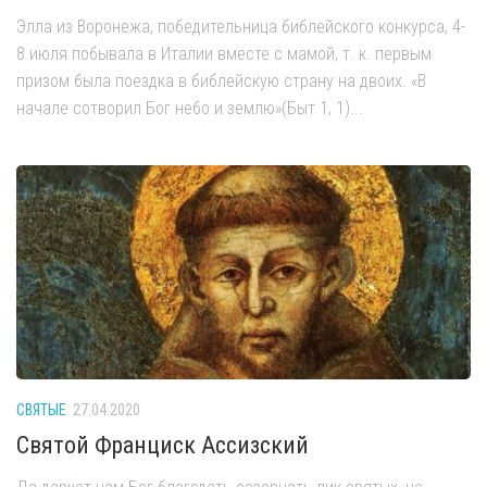
Элла из Воронежа, победительница библейского конкурса, 4-
8 июля побывала в Италии вместе с мамой, т. к. первым
призом была поездка в библейскую страну на двоих. «В
начале сотворил Бог небо и землю»(Быт 1, 1)...
СВЯТЫЕ
27.04.2020
Святой Франциск Ассизский