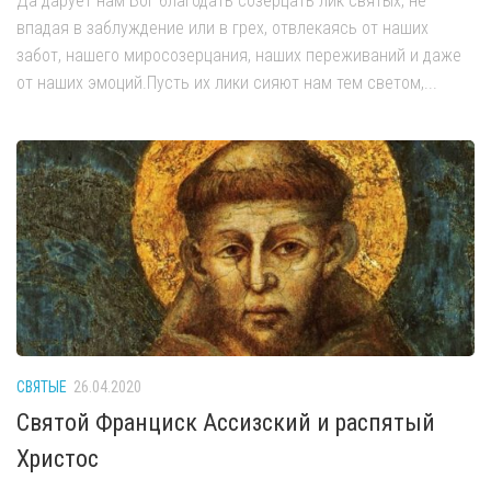
Да дарует нам Бог благодать созерцать лик святых, не
впадая в заблуждение или в грех, отвлекаясь от наших
забот, нашего миросозерцания, наших переживаний и даже
от наших эмоций.Пусть их лики сияют нам тем светом,...
СВЯТЫЕ
26.04.2020
Святой Франциск Ассизский и распятый
Христос