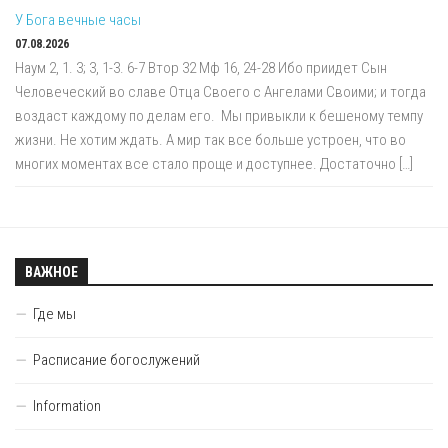
У Бога вечные часы
07.08.2026
Наум 2, 1. 3; 3, 1-3. 6-7 Втор 32 Мф 16, 24-28 Ибо приидет Сын
Человеческий во славе Отца Своего с Ангелами Своими; и тогда
воздаст каждому по делам его. Мы привыкли к бешеному темпу
жизни. Не хотим ждать. А мир так все больше устроен, что во
многих моментах все стало проще и доступнее. Достаточно […]
ВАЖНОЕ
Где мы
Расписание богослужений
Information