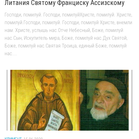
Литания Святому Франциску Ассизскому
Господи, помилуй. Господи, помилуйХристе, помилуй. Христе,
помилуй.Господи, помилуй. Господи, помилуй Христе, внемли
нам. Христе, услышь нас.Отче Небесный, Боже, помилуй
нас.Сын, Искупитель мира, Боже, помилуй нас.Дух Святой,
Боже, помилуй нас.Святая Троица, единый Боже, помилуй
нас....