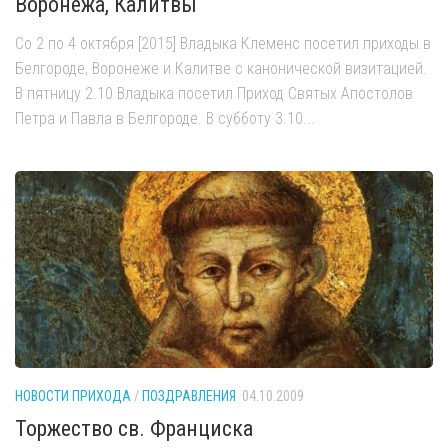
Воронежа, Калитвы
Со 2 по 4 октября [2015] Владыка Клеменс посетил приходы в
Белгороде, Воронеже и Калитве с канонической визитацией.
В пятницу 2.10 Владыка посетил Приход Святых Апостолов
Петра и Павла в Белгороде. В субботу 3.10...
НОВОСТИ ПРИХОДА
/
ПОЗДРАВЛЕНИЯ
04.10.2009
Торжество св. Франциска