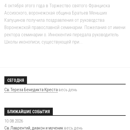
4 октября этого года в Торжество святого Франциска
Ассизского, воронежская община Братьев Меньших
Капуцинов получила поздравления от руководства
Воронежской православной семинарии. Пожелания от имени
ректора семинарии о. Иннокентия передала руководитель
Школы иконописи, существующей при...
СЕГОДНЯ
Св.Тереза Бенедикта Креста
весь день
БЛИЖАЙШИЕ СОБЫТИЯ
10.08.2026
Св.Лаврентий, диакон и мученик
весь день