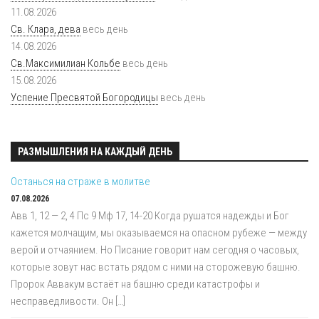
11.08.2026
Св. Клара, дева
весь день
14.08.2026
Св.Максимилиан Кольбе
весь день
15.08.2026
Успение Пресвятой Богородицы
весь день
РАЗМЫШЛЕНИЯ НА КАЖДЫЙ ДЕНЬ
Останься на страже в молитве
07.08.2026
Авв 1, 12 — 2, 4 Пс 9 Мф 17, 14-20 Когда рушатся надежды и Бог
кажется молчащим, мы оказываемся на опасном рубеже — между
верой и отчаянием. Но Писание говорит нам сегодня о часовых,
которые зовут нас встать рядом с ними на сторожевую башню.
Пророк Аввакум встаёт на башню среди катастрофы и
несправедливости. Он […]