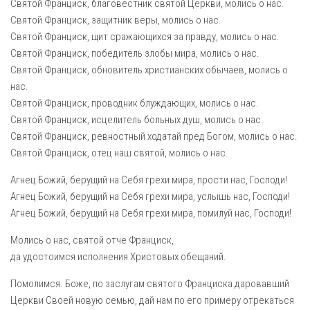
Святой Франциск, благовестник святой Церкви, молись о нас.
Святой Франциск, защитник веры, молись о нас.
Святой Франциск, щит сражающихся за правду, молись о нас.
Святой Франциск, победитель злобы мира, молись о нас.
Святой Франциск, обновитель христианских обычаев, молись о
нас.
Святой Франциск, проводник блуждающих, молись о нас.
Святой Франциск, исцелитель больных душ, молись о нас.
Святой Франциск, ревностный ходатай пред Богом, молись о нас.
Святой Франциск, отец наш святой, молись о нас.
Агнец Божий, берущий на Себя грехи мира, прости нас, Господи!
Агнец Божий, берущий на Себя грехи мира, услышь нас, Господи!
Агнец Божий, берущий на Себя грехи мира, помилуй нас, Господи!
Молись о нас, святой отче Франциск,
да удостоимся исполнения Христовых обещаний.
Помолимся. Боже, по заслугам святого Франциска даровавший
Церкви Своей новую семью, дай нам по его примеру отрекаться