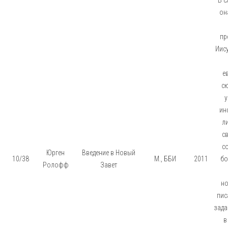
он
пр
Иису
е
сю
у
ин
л
с
с
Юрген
Введение в Новый
10/38
М., ББИ
2011
бо
Ролофф
Завет
но
пис
зада
в