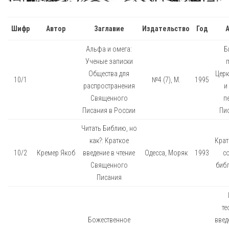
Шифр
Автор
Заглавие
Издательство
Год
Альфа и омега:
Б
Ученые записки
Общества для
Церк
10/1
№4 (7), М.
1995
распространения
и
Священного
п
Писания в России
Пис
Читать Библию, но
как?: Краткое
Крат
10/2
Кремер Якоб
введение в чтение
Одесса, Моряк
1993
с
Священного
библ
Писания
те
Божественное
введ