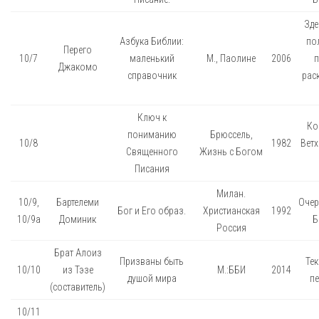
Зде
Азбука Библии:
по
Перего
10/7
маленький
М., Паолине
2006
п
Джакомо
справочник
рас
Ключ к
Ко
пониманию
Брюссель,
10/8
1982
Вет
Священного
Жизнь с Богом
Писания
Милан.
10/9,
Бартелеми
Очер
Бог и Его образ.
Христианская
1992
10/9а
Доминик
Б
Россия
Брат Алоиз
Призваны быть
Тек
10/10
из Тэзе
М.:ББИ
2014
душой мира
пе
(составитель)
10/11