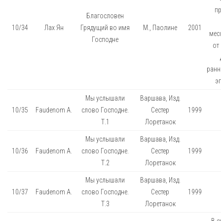
п
Благословен
10/34
Лах Ян
Грядущий во имя
М., Паолине
2001
мес
Господне
от
ранн
эп
Мы услышали
Варшава, Изд.
10/35
Faudenom A.
слово Господне.
Сестер
1999
Т.1
Лоретанок
Мы услышали
Варшава, Изд.
10/36
Faudenom A.
слово Господне.
Сестер
1999
Т.2
Лоретанок
Мы услышали
Варшава, Изд.
10/37
Faudenom A.
слово Господне.
Сестер
1999
Т.3
Лоретанок
В 