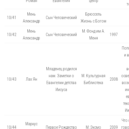
Роман
Евангелия
центр
т
Мень
Брюссель
10/41
Сын Человеческий
Александр
Жизнь с Богом
Мень
М. Фонд им А.
10/42
Сын Человеческий
1997
Александр
Меня
Поп
и 
Младенец родился
в
нам. Заметки о
М. Культурная
осве
10/43
Лах Ян
2008
Евангелии детства
Библиотека
воз
Иисуса
ин
е
тек
Ии
Что 
Маркус
10/44
Первое Рождество
М.:Эксмо
2009
гово