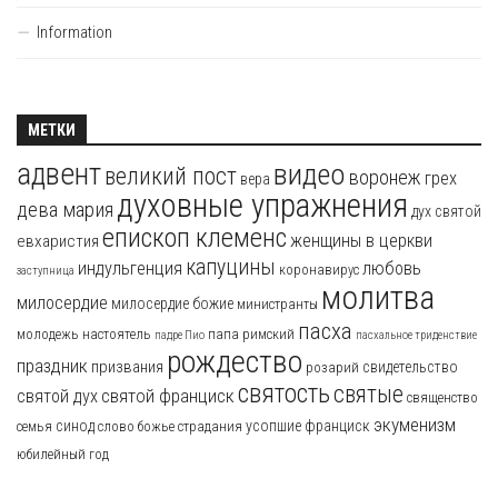
Information
МЕТКИ
адвент
видео
великий пост
воронеж
грех
вера
духовные упражнения
дева мария
дух святой
епископ клеменс
женщины в церкви
евхаристия
капуцины
индульгенция
любовь
коронавирус
заступница
молитва
милосердие
милосердие божие
министранты
пасха
молодежь
настоятель
папа римский
падре Пио
пасхальное триденствие
рождество
праздник
призвания
свидетельство
розарий
святость
святые
святой франциск
святой дух
священство
экуменизм
синод
усопшие
франциск
семья
слово божье
страдания
юбилейный год