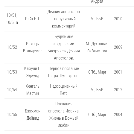
Андрея
Деяния апостолов
10/51,
Райт Н.Т.
- популярный
М., ББИ
2010
10/51а
комментарий
Будете мне
Ракоцы
свидетелями.
М.: Духовная
10/52
2009
Вольдемар
Введение в Деяния
библиотека
Апостолов.
Клоуни П.
Первое послание
10/53
СПб., Мирт
2001
Эдмунд
Петра. Путь креста
Хенгель
Недооцененный
10/54
М., ББИ
2012
Мартин
Петр
Послания
Джекман
апостола Иоанна.
10/55
СПб., Мирт
2004
Дейвид
Жизнь в Божьей
любви