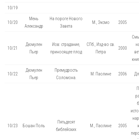
10/19
Мень
На пороге Нового
10/20
М., Эксмо
2005
Александр
Завета
Смы
Дюмулен
Иов: страдание,
СПб., Изд-во св.
н
10/21
2000
Пьер
приносящее плод
Петра
ве
книг
Дюмулен
Премудрость
10/22
М. Паолине
2006
Дл
Пьер
Соломона.
П
р
б
исто
нар
Пятьдесят
10/23
Бошан Поль
М., Паолине
2005
библейских
перс