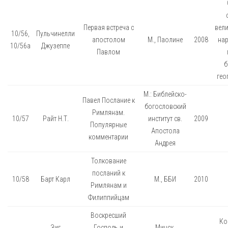
Первая встреча с
вел
10/56,
Пульчинелли
апостолом
М., Паолине
2008
нар
10/56а
Джузеппе
Павлом
б
гео
М.: Библейско-
Павел Послание к
богословский
Римлянам.
10/57
Райт Н.Т.
институт св.
2009
Популярные
Апостола
комментарии
Андрея
Толкование
посланий к
10/58
Барт Карл
М., ББИ
2010
Римлянам и
Филиппийцам
Воскресший
Ко
Зиг
Господь и
Минск,