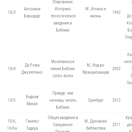
Откровение.
Антонини
Историко
М., Истина и
10/3
1992
Бернардо
-теологическое
жизнь
До
введение в
Ко
Библию
Бо
Отк
Ка
Молитвенное
чита
Де Рома
М., Изд-во
10/4
чтение Библии:
2002
Джузеппино
Францисканцев
Lectio divina
Пис
Прежде, чем
Беднаж
10/5
начнешь читать
Оренбург
2012
Михал
Библию
Общее введение в
Кра
10/6,
Ганельт
М., Духовная
Священное
2011
дл
10/6а
Тадеуш
библиотека
Писание.
Б