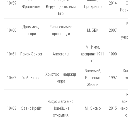
10/59
2014
О
Франтишек
Верующие во имя
Прохристо
Иоан
Его
К
Драммонд
Евангельские
10/60
М. ББИ
2007
Генри
проповеди
уче
М., Икпа,
10/61
Ренан Эрнест
Апостолы
(репринт 1911
1990
г.)
Заокский,
Кн
Христос – надежда
10/62
Уайт Елена
Источник
1997
ж
мира
Жизни
Иисус и его мир.
арх
10/63
Эванс Крейт
Новейшие
М., Эксмо
2015
нахо
открытия.
с