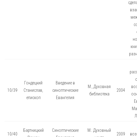
сдел
вза
меж
с
но
кни
раз
рас
о
Гондецкий
Введение в
М., Духовная
во
10/39
Станислав,
синоптические
2004
библиотека
ос
епископ
Евангелия
Е
Ма
Л
Бартницкий
Синоптические
М.: Духовный
10/40
2009
воз