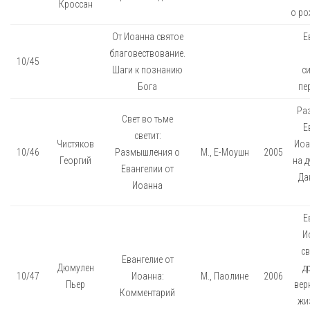
Кроссан
о ро
От Иоанна святое
Е
благовествование.
10/45
Шаги к познанию
с
Бога
пер
Ра
Свет во тьме
Е
светит:
Чистяков
Иоа
10/46
Размышления о
М., Е-Моушн
2005
Георгий
на 
Евангелии от
Да
Иоанна
Е
И
св
Евангелие от
Дюмулен
д
10/47
Иоанна:
М., Паолине
2006
Пьер
вер
Комментарий
жиз