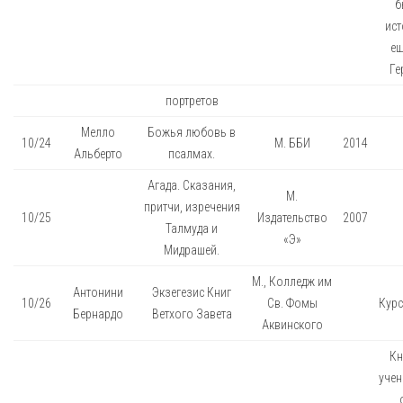
б
ист
ещ
Ге
портретов
Мелло
Божья любовь в
10/24
М. ББИ
2014
Альберто
псалмах.
Агада. Сказания,
М.
притчи, изречения
10/25
Издательство
2007
Талмуда и
«Э»
Мидрашей.
М., Колледж им
Антонини
Экзегезис Книг
10/26
Св. Фомы
Курс
Бернардо
Ветхого Завета
Аквинского
Кн
учен