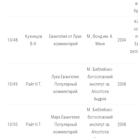
в
Хр
К
со
Кузнецов
Евангелие от Луки:
М., Фонд им. А.
п
10/48
2004
В.Н.
комментарий
Меня
Е
русс
М.: Библейско-
Лука Евангелие.
богословский
10/49
Райт Н.Т.
Популярный
институт св.
2008
комментарий.
Апостола
Андрея
М.: Библейско-
Марк Евангелие.
богословский
10/50
Райт Н.Т.
Популярный
институт св.
2008
комментарий.
Апостола