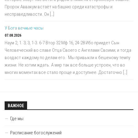
Пророк Аввакум встаёт на башню среди катастрофы и
несправедливости. Он […]
У Бога вечные часы
07.08.2026
Наум 2, 1. 3; 3, 1-3. 6-7 Втор 32 Мф 16, 24-28 Ибо приидет Сын
Человеческий во славе Отца Своего с Ангелами Своими; и тогда
воздаст каждому по делам его. Мы привыкли к бешеному темпу
жизни. Не хотим ждать. А мир так все больше устроен, что во
многих моментах все стало проще и доступнее. Достаточно […]
ВАЖНОЕ
Где мы
Расписание богослужений