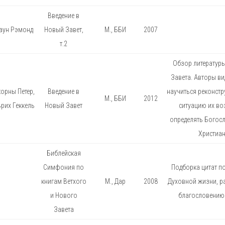
Введение в
аун Рэмонд
Новый Завет,
М., ББИ
2007
т.2
Обзор литератур
Завета. Авторы ви
орны Петер,
Введение в
научиться реконстр
М., ББИ
2012
рих Геккель
Новый Завет
ситуацию их во
определять Богос
Христиан
Библейская
Симфония по
Подборка цитат 
книгам Ветхого
М., Дар
2008
Духовной жизни, р
и Нового
благословению 
Завета