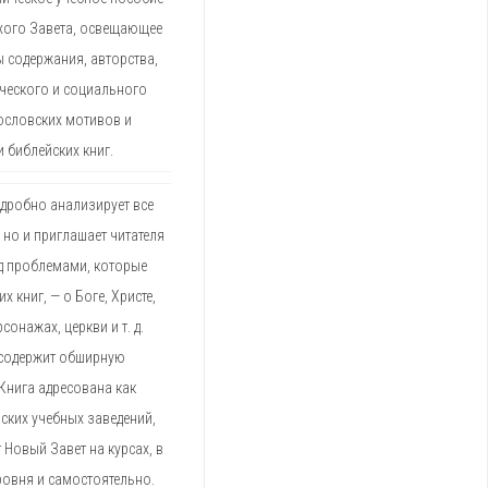
тхого Завета, освещающее
 содержания, авторства,
ического и социального
гословских мотивов и
 библейских книг.
одробно анализирует все
 но и приглашает читателя
д проблемами, которые
х книг, — о Боге, Христе,
онажах, церкви и т. д.
 содержит обширную
Книга адресована как
ских учебных заведений,
т Новый Завет на курсах, в
ровня и самостоятельно.