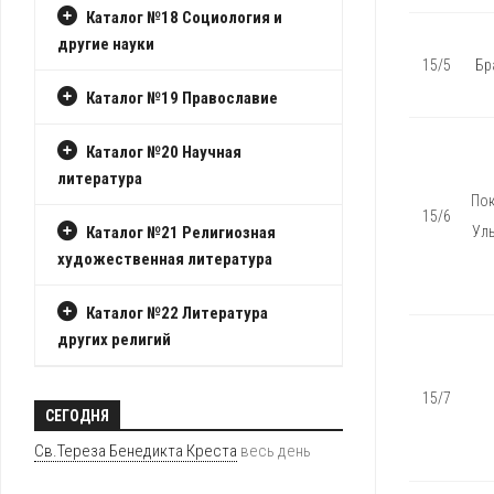
Каталог №18 Социология и
другие науки
15/5
Бр
Каталог №19 Православие
Каталог №20 Научная
литература
Пок
15/6
Уль
Каталог №21 Религиозная
художественная литература
Каталог №22 Литература
других религий
15/7
СЕГОДНЯ
Св.Тереза Бенедикта Креста
весь день