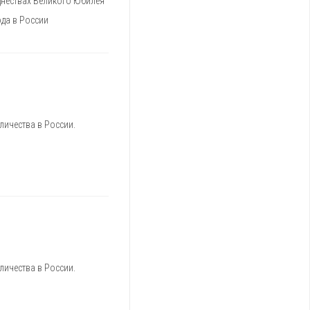
нествах Великого Юбилея
ода в России
личества в России.
личества в России.