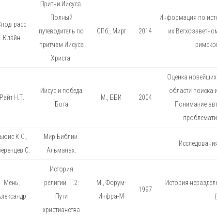
Притчи Иисуса.
Полный
Информация по исто
Снодграсс
путеводитель по
СПб., Мирт
2014
их Ветхозаветном
Клайн
притчам Иисуса
римском
Христа.
Оценка новейших
Иисус и победа
области поиска 
Райт Н.Т.
М., ББИ
2004
Бога
Понимание ав
проблемати
ьюис К.С.,
Мир Библии.
Исследовани
еренцев С.
Альманах.
История
Мень,
религии. Т.2:
М., Форум-
История неразделе
1997
Александр
Пути
Инфра-М
христианства