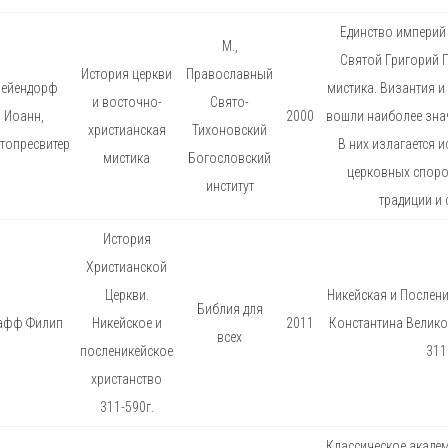
Единство империй 
М.,
Святой Григорий 
История церкви
Православный
ейендорф
мистика. Византия и
и восточно-
Свято-
Иоанн,
2000
вошли наиболее зна
христианская
Тихоновский
топресвитер
В них излагается и
мистика
Богословский
церковных споров 
институт
традиции и 
История
Христианской
Церкви.
Никейская и Послени
Библия для
афф Филип
Никейское и
2011
Константина Велико
всех
посленикейское
311
христанство
311-590г.
Классическое акаде