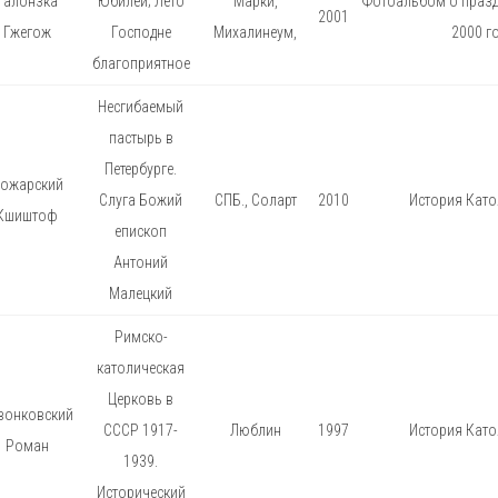
Галонзка
Юбилей; Лето
Марки,
Фотоальбом о празд
2001
Гжегож
Господне
Михалинеум,
2000 г
благоприятное
Несгибаемый
пастырь в
Петербурге.
ожарский
Слуга Божий
СПБ., Соларт
2010
История Като
Кшиштоф
епископ
Антоний
Малецкий
Римско-
католическая
Церковь в
вонковский
СССР 1917-
Люблин
1997
История Като
Роман
1939.
Исторический