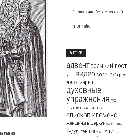
Расписание богослужений
Information
МЕТКИ
адвент
великий пост
видео
воронеж
грех
вера
дева мария
духовные
упражнения
дух
евхаристия
святой
епископ клеменс
женщины в церкви
заступница
капуцины
индульгенция
нотация