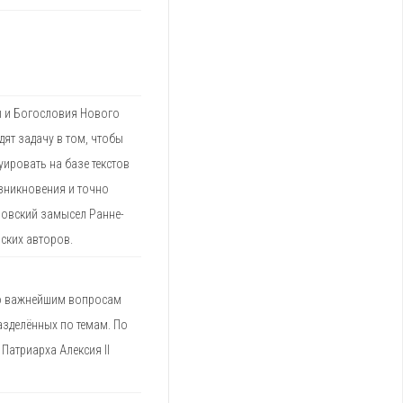
ы и Богословия Нового
дят задачу в том, чтобы
уировать на базе текстов
зникновения и точно
ловский замысел Ранне-
ских авторов.
по важнейшим вопросам
азделённых по темам. По
Патриарха Алексия II