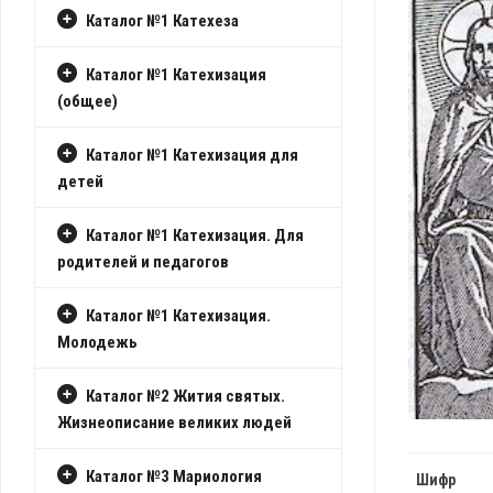
Каталог №1 Катехеза
ИСТОРИЯ
РАСПИСАНИЕ
КАПУЦИНОВ
БОГОСЛУЖЕНИ
В
Каталог №1 Катехизация
РОССИИ
ПОДГОТОВКА
(общее)
К
ТАИНСТВАМ
Каталог №1 Катехизация для
детей
ПРИХОДСКИЕ
ГРУППЫ
Каталог №1 Катехизация. Для
ИСТОРИЯ
родителей и педагогов
ПРИХОДА
Каталог №1 Катехизация.
ПОКРОВИТЕЛЬ
Молодежь
ПРИХОДА
БИБЛИОТЕКА
Каталог №2 Жития святых.
ПРИХОДА
Жизнеописание великих людей
Каталог №3 Мариология
Шифр