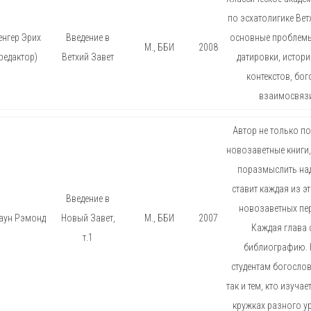
по эсхатолигике Ве
енгер Эрих
Введение в
основные проблемы
М., ББИ
2008
редактор)
Ветхий Завет
датировки, истор
контекстов, бо
взаимосвязи
Автор не только п
новозаветные книги,
поразмыслить на
ставит каждая из эти
Введение в
новозаветных перс
аун Рэмонд
Новый Завет,
М., ББИ
2007
Каждая глава
т.1
библиографию. 
студентам богослов
так и тем, кто изучае
кружках разного у