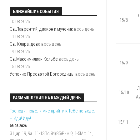
БЛИЖАЙШИЕ СОБЫТИЯ
15/8
10.08.2026
Св.Лаврентий, диакон и мученик
весь день
11.08.2026
Св. Клара, дева
весь день
14.08.2026
Св.Максимилиан Кольбе
весь день
15/9
15.08.2026
Успение Пресвятой Богородицы
весь день
Л
15/10
Ав
РАЗМЫШЛЕНИЯ НА КАЖДЫЙ ДЕНЬ
Господи! повели мне прийти к Тебе по воде.
– Иди! Иду!
15/11.
08.08.2026
3 Цар 19, 9a. 11-13Пс 84(85)Рим 9, 1-5Мф 14,