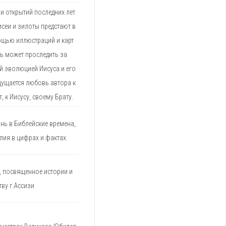
и открытий последних лет
исеи и зилоты предстают в
ощью иллюстраций и карт
ль может проследить за
й эволюцией Иисуса и его
щущается любовь автора к
, к Иисусу, своему Брату.
нь в Библейские времена,
лия в цифрах и фактах.
, посвященное истории и
тву г.Ассизи