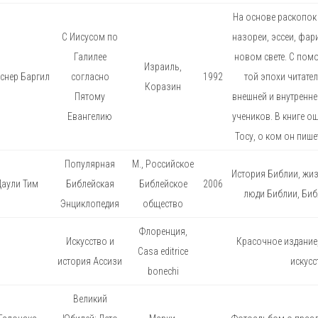
На основе раскопок 
С Иисусом по
назореи, эссеи, фар
Галилее
новом свете. С пом
Израиль,
снер Баргил
согласно
1992
той эпохи читате
Коразин
Пятому
внешней и внутренне
Евангелию
учеников. В книге о
Тосу, о ком он пишет
Популярная
М., Российское
История Библии, жиз
Даули Тим
Библейская
Библейское
2006
люди Библии, Биб
Энциклопедия
общество
Флоренция,
Искусство и
Красочное издание
Casa editrice
история Ассизи
искусс
bonechi
Великий