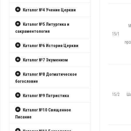
Каталог №4 Учение Церкви
Каталог №5 Литургика и
М
сакраментология
15/1
про
Каталог №6 История Церкви
Каталог №7 Экуменизм
Каталог №8 Догматическое
богословие
15/2
Ш
Каталог №9 Патристика
Каталог №10 Священное
Писание