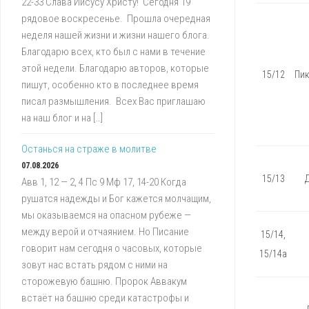
22-33 Слава Иисусу Христу! Сегодня 19
рядовое воскресенье. Прошла очередная
неделя нашей жизни и жизни нашего блога.
Благодарю всех, кто был с нами в течение
этой недели. Благодарю авторов, которые
15/12
Пик
пишут, особенно кто в последнее время
писал размышления. Всех Вас приглашаю
на наш блог и на […]
Останься на страже в молитве
07.08.2026
15/13
Авв 1, 12 — 2, 4 Пс 9 Мф 17, 14-20 Когда
рушатся надежды и Бог кажется молчащим,
мы оказываемся на опасном рубеже —
между верой и отчаянием. Но Писание
15/14,
говорит нам сегодня о часовых, которые
15/14а
зовут нас встать рядом с ними на
сторожевую башню. Пророк Аввакум
встаёт на башню среди катастрофы и