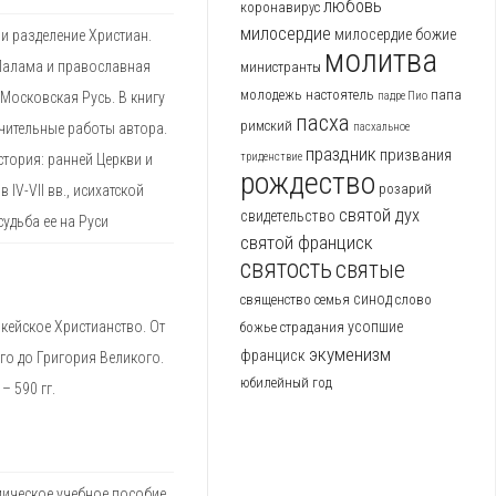
любовь
коронавирус
милосердие
милосердие божие
и разделение Христиан.
молитва
Палама и православная
министранты
молодежь
настоятель
папа
 Московская Русь. В книгу
падре Пио
пасха
римский
чительные работы автора.
пасхальное
праздник
призвания
триденствие
стория: ранней Церкви и
рождество
розарий
IV-VII вв., исихатской
святой дух
свидетельство
судьба ее на Руси
святой франциск
святость
святые
синод
священство
семья
слово
кейское Христианство. От
усопшие
божье
страдания
экуменизм
франциск
го до Григория Великого.
юбилейный год
 – 590 гг.
мическое учебное пособие