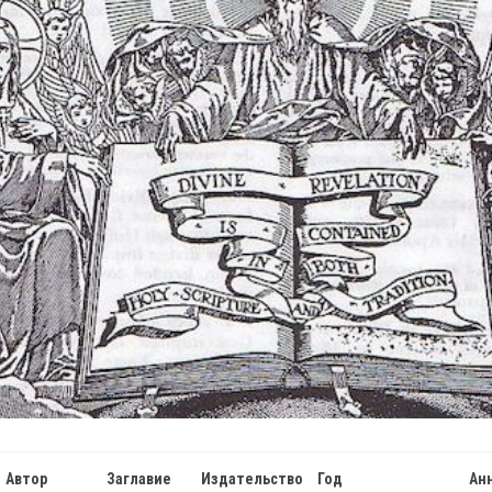
ДУХОВНЫЕ
СВЯТЫЕ
Й
УПРАЖНЕНИЯ
МИНИСТРАНТАМ
ЕПАРХИЯ
КЛИМЕНТ
НАШИ
СТАТЬИ
НИЦА
Автор
Заглавие
Издательство
Год
Ан