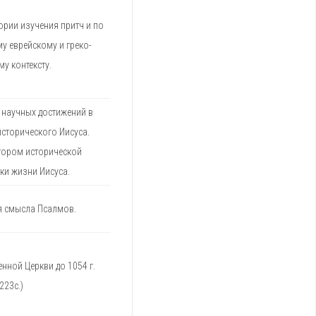
рии изучения притч и по
у еврейскому и греко-
у контексту.
 научных достижений в
исторического Иисуса.
тором исторической
ки жизни Иисуса.
я смысла Псалмов.
нной Церкви до 1054 г.
(223с.)