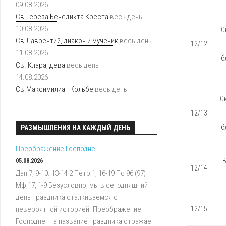
09.08.2026
Св.Тереза Бенедикта Креста
весь день
10.08.2026
С
Св.Лаврентий, диакон и мученик
весь день
12/12
11.08.2026
б
Св. Клара, дева
весь день
14.08.2026
Св.Максимилиан Кольбе
весь день
С
12/13
б
РАЗМЫШЛЕНИЯ НА КАЖДЫЙ ДЕНЬ
Преображение Господне
В
05.08.2026
12/14
Дан 7, 9-10. 13-14 2 Петр 1, 16-19 Пс 96 (97)
Мф 17, 1-9 Безусловно, мы в сегодняшний
день праздника сталкиваемся с
невероятной историей. Преображение
12/15
Господне — а название праздника отражает