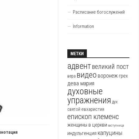
Расписание богослужений
Information
МЕТКИ
адвент
великий пост
видео
воронеж
грех
вера
дева мария
духовные
упражнения
дух
евхаристия
святой
епископ клеменс
женщины в церкви
заступница
капуцины
ннотация
индульгенция