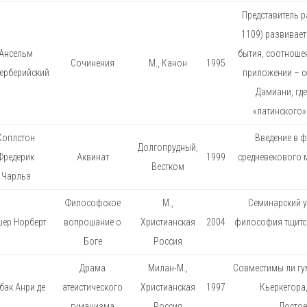
Представитель р
1109) развивает
Ансельм
бытия, соотношен
Сочинения
М., Канон
1995
терберийский
приложении – с
Дамиани, гд
«латинского» 
Коплстон
Введение в 
Долгопрудный,
Фредерик
Аквинат
1999
средневекового 
Вестком
Чарльз
Философское
М.,
Семинарский у
ер Норберт
вопрошание о
Христианская
2004
философия тщится
Боге
Россия
Драма
Милан-М.,
Совместимы ли гу
бак Анри де
атеистического
Христианская
1997
Кьеркегора,
гуманизма
Россия
Достое