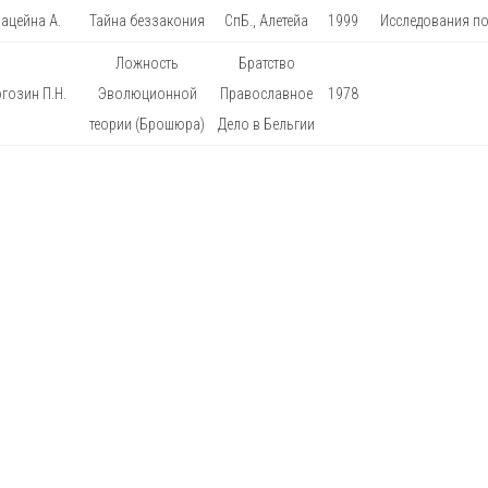
ацейна А.
Тайна беззакония
СпБ., Алетейа
1999
Исследования по
Ложность
Братство
гозин П.Н.
Эволюционной
Православное
1978
теории (Брошюра)
Дело в Бельгии