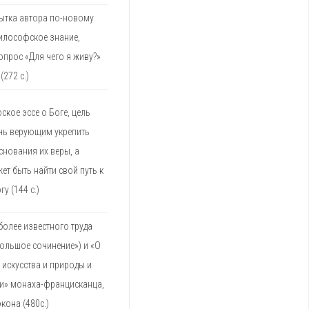
пытка автора по-новому
илософское знание,
прос «Для чего я живу?»
(272 с.)
кое эссе о Боге, цель
чь верующим укрепить
нования их веры, а
т быть найти свой путь к
гу (144 с.)
олее известного труда
ольшое сочинение») и «О
 искусства и природы и
и» монаха-францисканца,
экона (480с.)