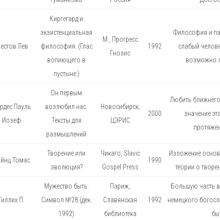
Киргегард и
экзистенциальная
Философия и па
М., Прогресс
естов Лев
философия. (Глас
1992
слабый челове
Гнозис
вопиющего в
возможно ли
пустыне.)
Он первым
Любить ближнего 
рдес Пауль
возлюбил нас.
Новосибирск,
2000
значение эт
Иозеф
Тексты для
ЦЭРИС
протяжен
размышлений
Творение или
Чикаго, Slavic
Изложение основ
йнц Томас
1990
эволюция?
Gospel Press
теории о творе
Мужество быть.
Париж,
Большую часть в
Тиллих П.
Символ №28 (дек.
Славянская
1992
немецкого богосл
1992)
библиотека
быт