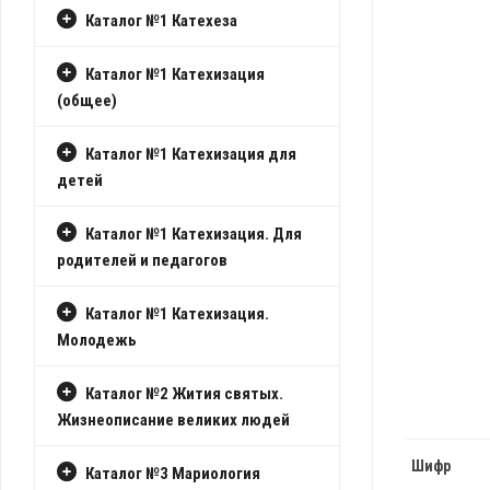
Каталог №1 Катехеза
ИСТОРИЯ
РАСПИСАНИЕ
КАПУЦИНОВ
БОГОСЛУЖЕНИ
В
Каталог №1 Катехизация
РОССИИ
ПОДГОТОВКА
(общее)
К
ТАИНСТВАМ
Каталог №1 Катехизация для
детей
ПРИХОДСКИЕ
ГРУППЫ
Каталог №1 Катехизация. Для
ИСТОРИЯ
родителей и педагогов
ПРИХОДА
Каталог №1 Катехизация.
ПОКРОВИТЕЛЬ
Молодежь
ПРИХОДА
БИБЛИОТЕКА
Каталог №2 Жития святых.
ПРИХОДА
Жизнеописание великих людей
Шифр
Каталог №3 Мариология