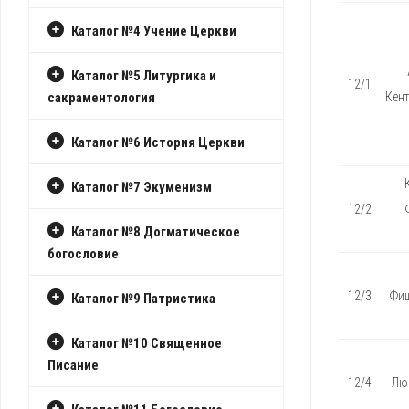
Каталог №4 Учение Церкви
Каталог №5 Литургика и
12/1
сакраментология
Кен
Каталог №6 История Церкви
Каталог №7 Экуменизм
12/2
Каталог №8 Догматическое
богословие
12/3
Фиш
Каталог №9 Патристика
Каталог №10 Священное
Писание
12/4
Лю