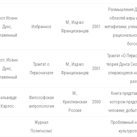
Размышления Д
кот Иоанн
областей веры 
М., Изд-во
Дунс,
Избранное
2001
метафизики, учени
Францисканцев
лаженный
рационально
богос
Трактат «О Перв
кот, Иоанн
Трактат о
М., Изд-во
теория Дунса Скот
Дунс,
2001
Первоначале
Францисканцев
опирающееся на
лаженный
раз
М.,
Книга предста
альверде
Философская
Христианская
2000
котором предст
Карлос
антропология
Россия
человеке, добы
Журнал
Проблемный н
Полигнозис
культурол