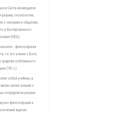
унса Скота касающиеся
и разума, гносеологии,
я о человеке и обществе,
го и бооткровенного
ловия (583с)
оначале» - философская
а, т.е. его учение о Боге,
 средства собственного
ума (181 с.)
вляет собой учебник, в
авлен синтез знаний о
тых посредством разума
аучно-философский и
огический журнал