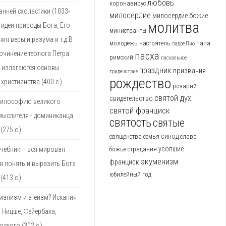
любовь
коронавирус
анней схоластики (1033-
милосердие
милосердие божие
молитва
 идеи природы Бога, Его
министранты
ия веры и разума и т.д.В
молодежь
настоятель
папа
падре Пио
очинение теолога Петра
пасха
римский
пасхальное
е излагаются основы
праздник
призвания
триденствие
рождество
христианства (400 с.)
розарий
святой дух
свидетельство
философию великого
святой франциск
мыслителя - доминиканца
святость
святые
(275 с.)
синод
священство
семья
слово
усопшие
божье
страдания
чебник – вся мировая
экуменизм
франциск
 понять и выразить Бога
юбилейный год
(413 с.)
манизм и атеизм? Искания
 Ницше, Фейербаха,
вского (302 с.)