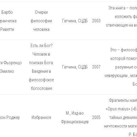
Эта книга – по
Барбо
Очерки
изложить ф
ранческа
философии
Гатчина, СЦДБ
2003
отвечающее на во
Риветти
человека
Есть ли Бог?
Это – философс
Человек в
которой помо
ти Фьоренцо
поисках Бога.
Гатчина, СЦДБ
2007
разумные ос
Эмилио
Введение в
неверующим , може
философское
Бо
богословие
Фрагменты наиб
«Opus maius» («Б
М., Изд-во
кон Роджер
Избранное
2005
тайных деяниях
Францисканцев
ничтожности маги
Р. Б