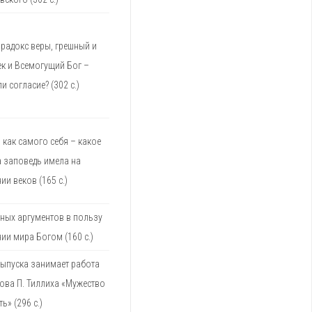
радокс веры, грешный и
к и Всемогущий Бог –
 согласие? (302 с.)
как самого себя – какое
а заповедь имела на
ии веков (165 с.)
ных аргументов в пользу
нии мира Богом (160 с.)
ыпуска занимает работа
ова П. Тиллиха «Мужество
ь» (296 с.)