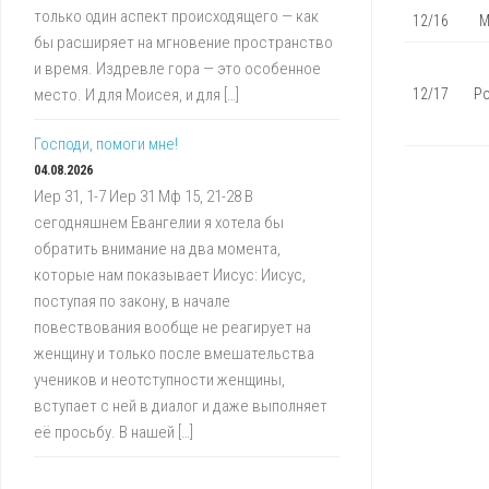
только один аспект происходящего — как
12/16
М
бы расширяет на мгновение пространство
и время. Издревле гора — это особенное
место. И для Моисея, и для […]
12/17
Ро
Господи, помоги мне!
04.08.2026
Иер 31, 1-7 Иер 31 Мф 15, 21-28 В
сегодняшнем Евангелии я хотела бы
обратить внимание на два момента,
которые нам показывает Иисус: Иисус,
поступая по закону, в начале
повествования вообще не реагирует на
женщину и только после вмешательства
учеников и неотступности женщины,
вступает с ней в диалог и даже выполняет
её просьбу. В нашей […]