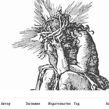
ДУХОВНЫЕ
СВЯТЫЕ
Й
УПРАЖНЕНИЯ
МИНИСТРАНТАМ
ЕПАРХИЯ
КЛИМЕНТ
НАШИ
СТАТЬИ
НИЦА
Автор
Заглавие
Издательство
Год
А