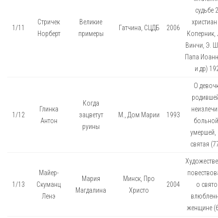
судьбе 
Стричек
Великие
христиан 
1/11
Гатчина, СЦДБ
2006
Норберт
примеры
Коперник, 
Винчи, Э. Ш
Папа Иоанн 
и др) 19
О девочк
родивше
Когда
Глинка
неизлеч
1/12
зацветут
М., Дом Марии
1993
Антон
больной
руины
умершей, 
святая (77
Художеств
Майер-
повествов
Мария
Минск, Про
1/13
Скуманц
2004
о свято
Магдалина
Христо
Ленэ
влюблен
женщине (6