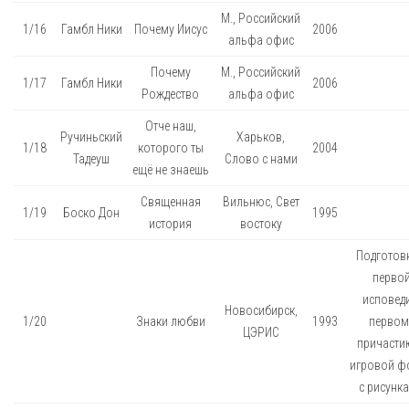
М., Российский
1/16
Гамбл Ники
Почему Иисус
2006
альфа офис
Почему
М., Российский
1/17
Гамбл Ники
2006
Рождество
альфа офис
Отче наш,
Ручиньский
Харьков,
1/18
которого ты
2004
Тадеуш
Слово с нами
ещё не знаешь
Священная
Вильнюс, Свет
1/19
Боско Дон
1995
история
востоку
Подготовк
перво
исповеди
Новосибирск,
1/20
Знаки любви
1993
первом
ЦЭРИС
причастию
игровой ф
с рисунк