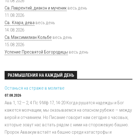
10.08.2026
Св.Лаврентий, диакон и мученик
весь день
11.08.2026
Св. Клара, дева
весь день
14.08.2026
Св.Максимилиан Кольбе
весь день
15.08.2026
Успение Пресвятой Богородицы
весь день
РАЗМЫШЛЕНИЯ НА КАЖДЫЙ ДЕНЬ
Останься на страже в молитве
07.08.2026
Авв 1, 12 — 2, 4 Пс 9 Мф 17, 14-20 Когда рушатся надежды и Бог
кажется молчащим, мы оказываемся на опасном рубеже — между
верой и отчаянием. Но Писание говорит нам сегодня о часовых,
которые зовут нас встать рядом с ними на сторожевую башню.
Пророк Аввакум встаёт на башню среди катастрофы и