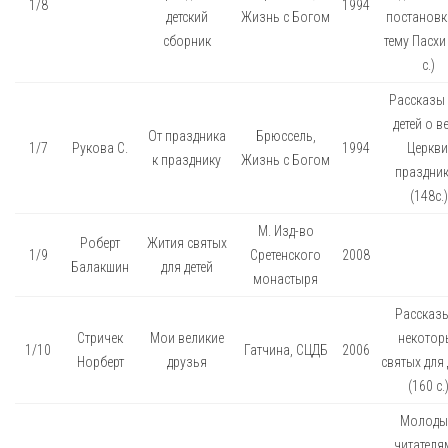
1/8
1994
детский
Жизнь с Богом
постановк
сборник
тему Пасхи
с.)
Рассказы
детей о ве
От праздника
Брюссель,
1/7
Рукова С.
1994
Церкви
к празднику
Жизнь с Богом
праздни
(148с.)
М. Изд-во
Роберт
Жития святых
1/9
Сретенского
2008
Балакшин
для детей
монастыря
Рассказ
Стричек
Мои великие
некотор
1/10
Гатчина, СЦДБ
2006
Норберт
друзья
святых для 
(160 с.
Молод
читателя