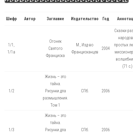
Шифр
Автор
Заглавие
Издательство
Год
Аннотац
Сказки ра
народов
Огонек
1/1,
М., Изд-во
простых лю
Святого
2004
1/1а
Францисканцев
миссионер
Франциска
волшебни
(71 с.)
Жизнь – это
тайна.
1/2
Рисунки дла
СПб.
2006
размышления.
Том 1
Жизнь – это
тайна.
1/3
Рисунки дла
СПб.
2006