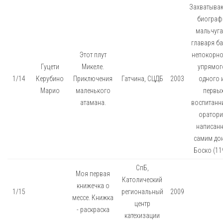
Захватыва
биограф
мальчуга
главаря ба
Этот плут
непокорно
Гуцети
Микеле.
упрямого
1/14
Керубино
Приключения
Гатчина, СЦДБ
2003
одного 
Марио
маленького
первы
атамана.
воспитанн
оратори
написан
самим до
Боско (119
СпБ,
Моя первая
Католический
книжечка о
1/15
региональный
2009
мессе. Книжка
центр
- раскраска
катехизации