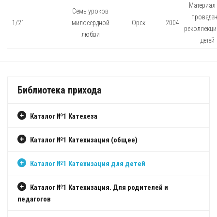
Материал 
Семь уроков
проведе
1/21
милосердной
Орск
2004
реколлекци
любви
детей
Библиотека прихода
Каталог №1 Катехеза
Каталог №1 Катехизация (общее)
Каталог №1 Катехизация для детей
Каталог №1 Катехизация. Для родителей и
педагогов