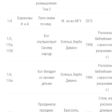
размышления.
Том 2
Барановы
Папа скажи
1/4
М.: из-во МГУ
2015
И. и А.
почему…
Рассказы
Бог
1/5,
библейские
спутешествует
Эстелья, Вербо
1/5а,
1998
с красоч
Своему
Дивино
1/5б
рисунками 
народу
с.)
Рассказы
Бог беседует
библейские
1/6,
Эстелья, Вербо
со своими
1994
с красоч
1/6а
Дивино
детьми
рисунками
с.)
Стихи, иг
Праздников
рассказ
праздник:
Брюссель,
домашн