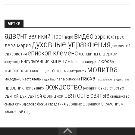
МЕТКИ
адвент
видео
великий пост
воронеж
грех
вера
духовные упражнения
дева мария
дух святой
епископ клеменс
женщины в церкви
евхаристия
капуцины
индульгенция
любовь
коронавирус
заступница
молитва
милосердие
милосердие божие
министранты
пасха
молодежь
настоятель
папа римский
падре Пио
пасхальное триденствие
рождество
праздник
призвания
свидетельство
розарий
святость
святые
святой франциск
святой дух
священство
экуменизм
синод
усопшие
франциск
семья
слово божье
страдания
юбилейный год