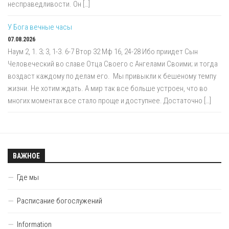
несправедливости. Он […]
У Бога вечные часы
07.08.2026
Наум 2, 1. 3; 3, 1-3. 6-7 Втор 32 Мф 16, 24-28 Ибо приидет Сын
Человеческий во славе Отца Своего с Ангелами Своими; и тогда
воздаст каждому по делам его. Мы привыкли к бешеному темпу
жизни. Не хотим ждать. А мир так все больше устроен, что во
многих моментах все стало проще и доступнее. Достаточно […]
ВАЖНОЕ
Где мы
Расписание богослужений
Information