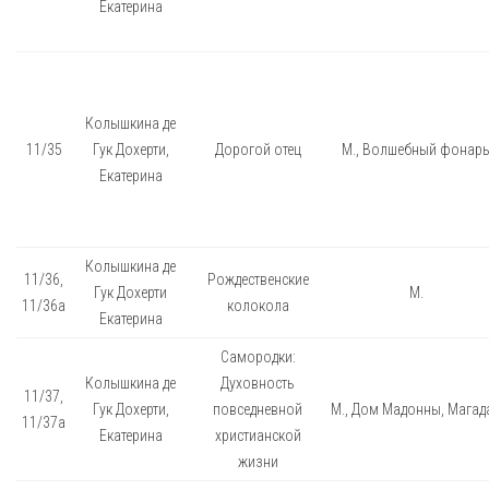
Екатерина
Колышкина де
11/35
Гук Дохерти,
Дорогой отец
М., Волшебный фонар
Екатерина
Колышкина де
11/36,
Рождественские
Гук Дохерти
М.
11/36а
колокола
Екатерина
Самородки:
Колышкина де
Духовность
11/37,
Гук Дохерти,
повседневной
М., Дом Мадонны, Магад
11/37а
Екатерина
христианской
жизни