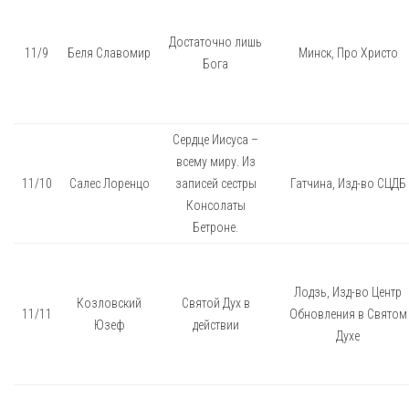
Достаточно лишь
11/9
Беля Славомир
Минск, Про Христо
Бога
Сердце Иисуса –
всему миру. Из
11/10
Салес Лоренцо
записей сестры
Гатчина, Изд-во СЦДБ
Консолаты
Бетроне.
Лодзь, Изд-во Центр
Козловский
Святой Дух в
11/11
Обновления в Святом
Юзеф
действии
Духе