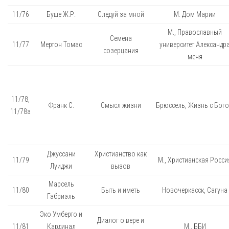
11/76
Буше Ж.Р.
Следуй за мной
М. Дом Марии
М., Православный
Семена
11/77
Мертон Томас
университет Александр
созерцания
меня
11/78,
Франк С.
Смысл жизни
Брюссель, Жизнь с Бог
11/78а
Джуссани
Христианство как
11/79
М., Христианская Росси
Луиджи
вызов
Марсель
11/80
Быть и иметь
Новочеркасск, Сагуна
Габриэль
Эко Умберто и
Диалог о вере и
11/81
Кардинал
М., ББИ