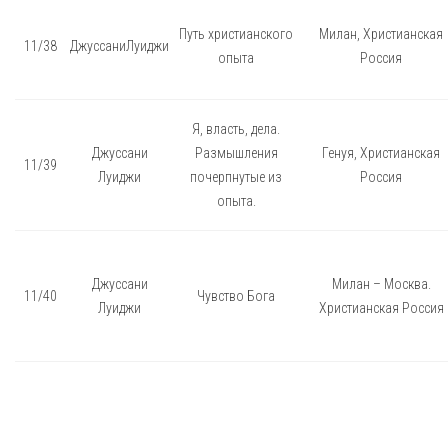
Путь христианского
Милан, Христианская
11/38
ДжуссаниЛуиджи
опыта
Россия
Я, власть, дела.
Джуссани
Размышления
Генуя, Христианская
11/39
Луиджи
почерпнутые из
Россия
опыта.
Джуссани
Милан – Москва.
11/40
Чувство Бога
Луиджи
Христианская Россия