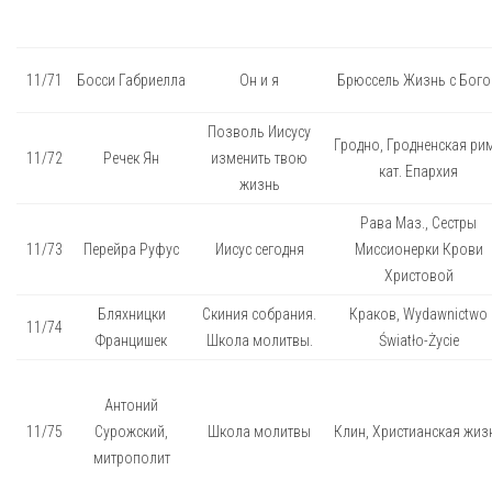
11/71
Босси Габриелла
Он и я
Брюссель Жизнь с Бог
Позволь Иисусу
Гродно, Гродненская рим
11/72
Речек Ян
изменить твою
кат. Епархия
жизнь
Рава Маз., Сестры
11/73
Перейра Руфус
Иисус сегодня
Миссионерки Крови
Христовой
Бляхницки
Скиния собрания.
Краков, Wydawnictwo
11/74
Францишек
Школа молитвы.
Światło-Życie
Антоний
11/75
Сурожский,
Школа молитвы
Клин, Христианская жиз
митрополит