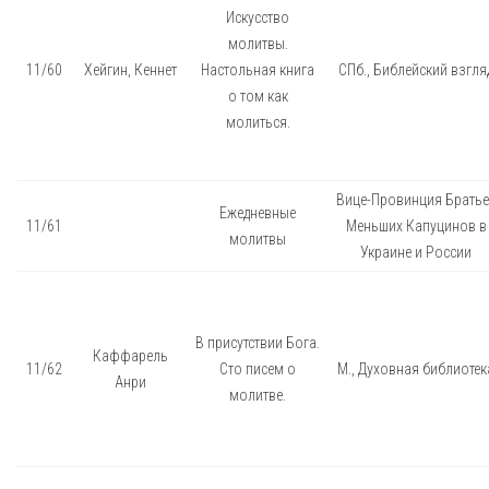
Искусство
молитвы.
11/60
Хейгин, Кеннет
Настольная книга
СПб., Библейский взгля
о том как
молиться.
Вице-Провинция Братье
Ежедневные
11/61
Меньших Капуцинов в
молитвы
Украине и России
В присутствии Бога.
Каффарель
11/62
Сто писем о
М., Духовная библиотек
Анри
молитве.