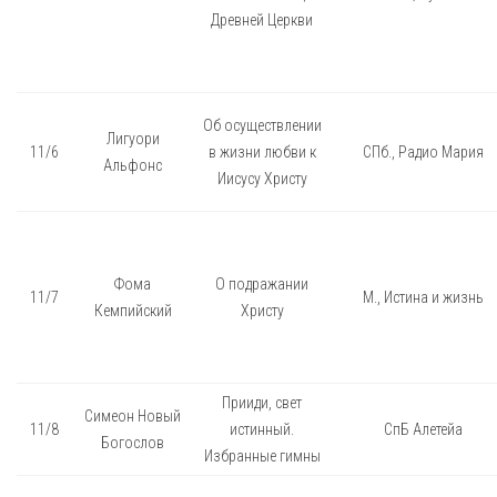
Древней Церкви
Об осуществлении
Лигуори
11/6
в жизни любви к
СПб., Радио Мария
Альфонс
Иисусу Христу
Фома
О подражании
11/7
М., Истина и жизнь
Кемпийский
Христу
Прииди, свет
Симеон Новый
11/8
истинный.
СпБ Алетейа
Богослов
Избранные гимны