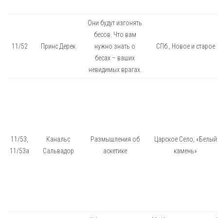
Они будут изгонять
бесов. Что вам
11/52
Принс Дерек
нужно знать о
СПб., Новое и старое
бесах – ваших
невидимых врагах.
11/53,
Канальс
Размышления об
Царское Село, «Белый
11/53а
Сальвадор
аскетике
камень»