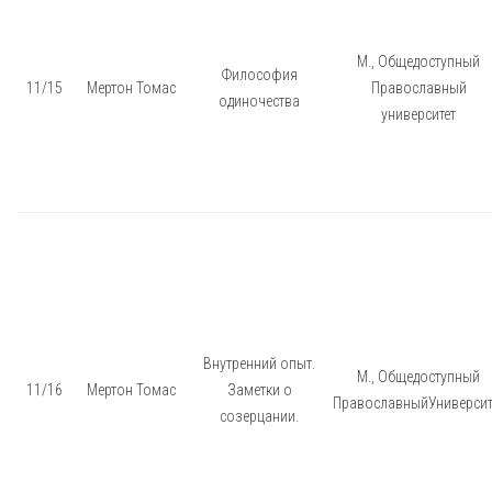
М., Общедоступный
Философия
11/15
Мертон Томас
Православный
одиночества
университет
Внутренний опыт.
М., Общедоступный
11/16
Мертон Томас
Заметки о
ПравославныйУниверсит
созерцании.