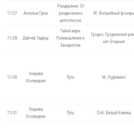
Раздирание. От
11/27
Ансельм Грюн
раздвоения к
М.: Волшебный фонар
целостности.
Тайна веры.
Гродно, Гродненская рим
11/28
Дайчер Тадеуш
Размышления о
кат. Епархия
Евхаристии
Эскрива
11/30
Путь
М., Рудомино
Хосемария
Эскрива
11/31
Путь
Спб.: Белый Камень
Хосемария