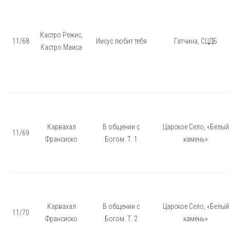
Кастро Режис,
11/68
Иисус любит тебя
Гатчина, СЦДБ
Кастро Маиса
Карвахал
В общении с
Царское Село, «Белый
11/69
Франсиско
Богом. Т. 1
камень»
Карвахал
В общении с
Царское Село, «Белый
11/70
Франсиско
Богом. Т. 2
камень»