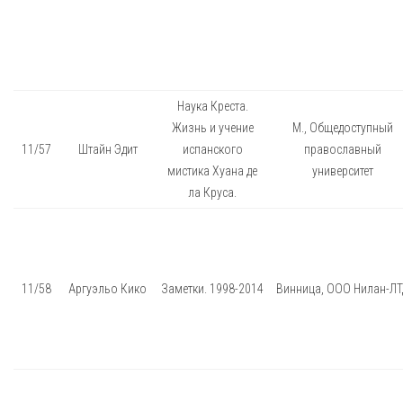
Наука Креста.
Жизнь и учение
М., Общедоступный
11/57
Штайн Эдит
испанского
православный
мистика Хуана де
университет
ла Круса.
11/58
Аргуэльо Кико
Заметки. 1998-2014
Винница, ООО Нилан-Л