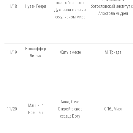
возлюбленного.
11/18
Нувен Генри
богословский институт с
Духовная жизнь в
Апостола Андрея
секулярном мире
Бонхоффер
11/19
Жить вместе
М, Триада
Дитрих
Авва, Отче.
Мэннинг
11/20
Откройте свое
СПб., Мирт
Бреннан
сердце Богу