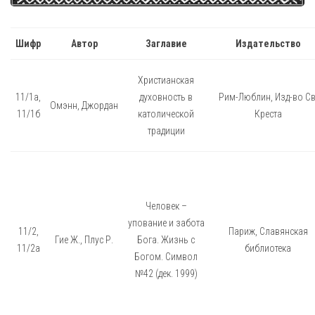
Шифр
Автор
Заглавие
Издательство
Христианская
11/1а,
духовность в
Рим-Люблин, Изд-во Св
Омэнн, Джордан
11/1б
католической
Креста
традиции
Человек –
упование и забота
11/2,
Париж, Славянская
Гие Ж., Плус Р.
Бога. Жизнь с
11/2а
библиотека
Богом. Символ
№42 (дек. 1999)