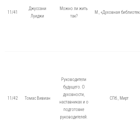
Джуссани
Можно ли жить
11/41
М., «Духовная библиотек
Луиджи
так?
Руководители
будущего. О
духовности,
11/42
Томас Вивиан
СПб., Мирт
наставниках и о
подготовке
руководителей.