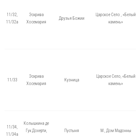
11/32,
Эскрива
Царское Село , «Белый
Друзья Божии
11/32а
Хосемария
камень»
Эскрива
Царское Село, «Белый
11/33
Кузница
Хосемария
камень»
Колышкина де
11/34,
Гук Дохерти,
Пустыня
М., Дом Мадонны
11/34а