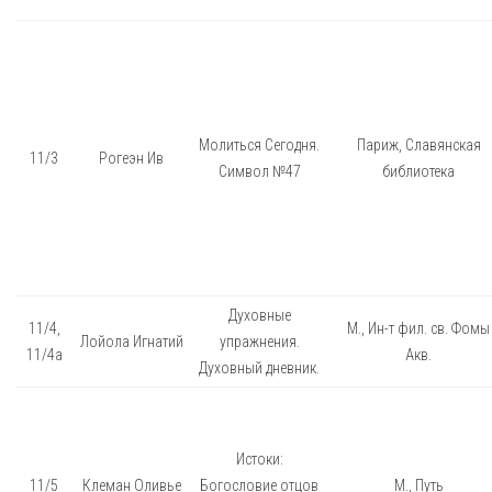
Молиться Сегодня.
Париж, Славянская
11/3
Рогеэн Ив
Символ №47
библиотека
Духовные
11/4,
М., Ин-т фил. св. Фомы
Лойола Игнатий
упражнения.
11/4а
Акв.
Духовный дневник.
Истоки:
11/5
Клеман Оливье
Богословие отцов
М., Путь