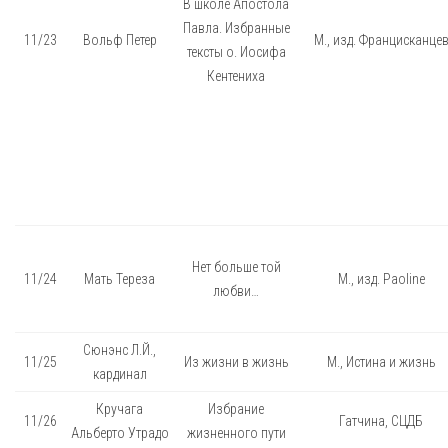
В школе Апостола
Павла. Избранные
11/23
Вольф Петер
М., изд. Францисканце
тексты о. Иосифа
Кентениха
Нет больше той
11/24
Мать Тереза
М., изд. Paoline
любви…
Сюнэнс Л.Й.,
11/25
Из жизни в жизнь
М., Истина и жизнь
кардинал
Кручага
Избрание
11/26
Гатчина, СЦДБ
Альберто Утрадо
жизненного пути