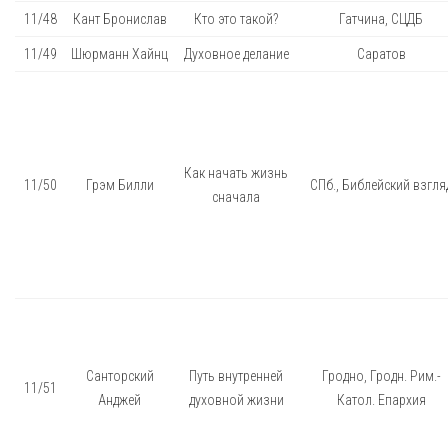
11/48
Кант Бронислав
Кто это такой?
Гатчина, СЦДБ
11/49
Шюрманн Хайнц
Духовное делание
Саратов
Как начать жизнь
11/50
Грэм Билли
СПб., Библейский взгля
сначала
Санторский
Путь внутренней
Гродно, Гродн. Рим.-
11/51
Анджей
духовной жизни
Катол. Епархия