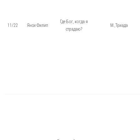
Где Бог, когда я
11/22
Янси Филип
М.,Триада
страдаю?