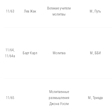
Великие учители
11/63
Лев Жак
М., Путь
молитвы
11/64,
Барт Карл
Молитва
М., ББИ
11/64а
Молитвенные
11/65
размышления
М., Триада
Джона Уэсли