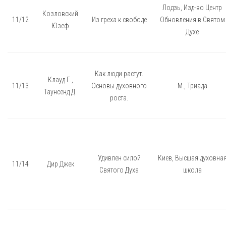
Лодзь, Изд-во Центр
Козловский
11/12
Из греха к свободе
Обновления в Святом
Юзеф
Духе
Как люди растут.
Клауд Г.,
11/13
Основы духовного
М., Триада
Таунсенд Д.
роста.
Удивлен силой
Киев, Высшая духовна
11/14
Дир Джек
Святого Духа
школа