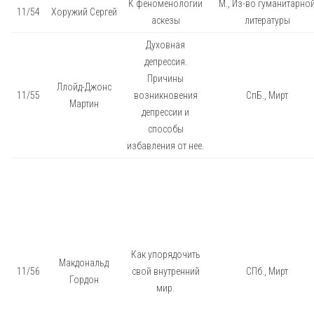
К феноменологии
М., Из-во гуманитарно
11/54
Хоружий Сергей
аскезы
литературы
Духовная
депрессия.
Причины
Ллойд-Джонс
11/55
возникновения
СпБ., Мирт
Мартин
депрессии и
способы
избавления от нее.
Как упорядочить
Макдональд
11/56
свой внутренний
СПб., Мирт
Гордон
мир.