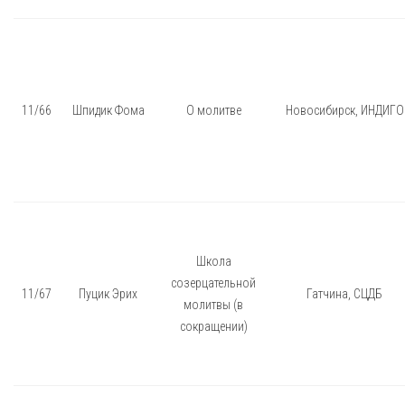
11/66
Шпидик Фома
О молитве
Новосибирск, ИНДИГО
Школа
созерцательной
11/67
Пуцик Эрих
Гатчина, СЦДБ
молитвы (в
сокращении)