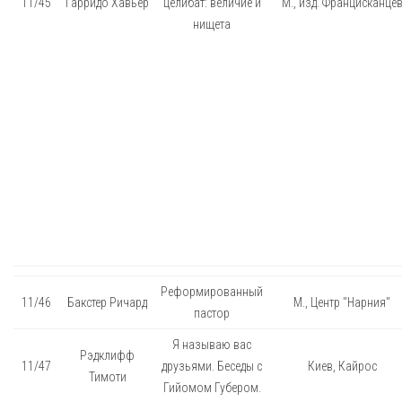
11/45
Гарридо Хавьер
целибат: величие и
М., изд. Францисканце
нищета
Реформированный
11/46
Бакстер Ричард
М., Центр "Нарния"
пастор
Я называю вас
Рэдклифф
11/47
друзьями. Беседы с
Киев, Кайрос
Тимоти
Гийомом Губером.