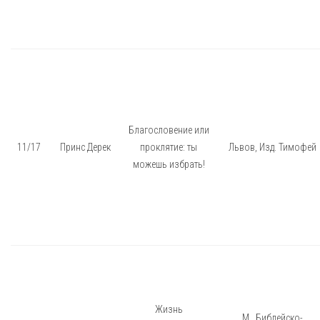
Благословение или
11/17
Принс Дерек
проклятие: ты
Львов, Изд. Тимофей
можешь избрать!
Жизнь
М., Библейско-