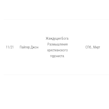
Жаждущие Бога.
Размышления
11/21
Пайпер Джон
СПб., Мирт
христианского
гедониста.