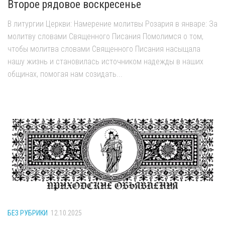
Второе рядовое воскресенье
В литургии Церкви: Намерение молитвы Розария в январе: За
молитву словами Священного Писания Помолимся о том,
чтобы молитва словами Священного Писания насыщала
нашу жизнь и становилась источником надежды в наших
общинах, помогая нам созидать...
БЕЗ РУБРИКИ
12.10.2025