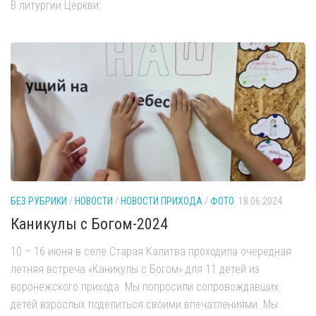
В литургии Церкви:
БЕЗ РУБРИКИ
/
НОВОСТИ
/
НОВОСТИ ПРИХОДА
/
ФОТО
18.06.2024
Каникулы с Богом-2024
10 – 16 июня в селе Старая Калитва проходила очередная
летняя встреча «Каникулы с Богом» для 11 детей из
воронежского прихода. Мы попросили сопровождавших
детей взрослых поделиться своими впечатлениями. Мы