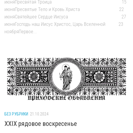
июняПресвятая Троица 15
июняПресвятые Тело и Кровь Христа 22
июняСвятейшее Сердце Иисуса 27
июняГосподь наш Иисус Христос, Царь Вселенной 23
ноябряПервое...
БЕЗ РУБРИКИ
21.10.2024
XXIX рядовое воскресенье