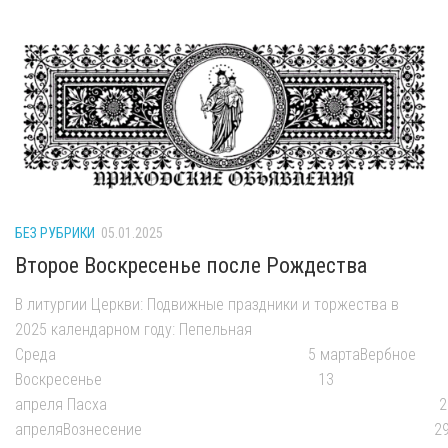
БЕЗ РУБРИКИ
05.01.2025
Второе Воскресенье после Рождества
В литургии Церкви: Подвижные праздники и торжества в
2025 календарном году: Пепельная
Среда 5 мартаВербное
Воскресенье 13
апреля Пасха 2
апреляВознесение 29