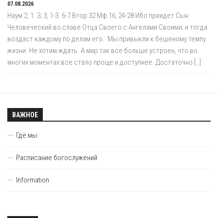
07.08.2026
Наум 2, 1. 3; 3, 1-3. 6-7 Втор 32 Мф 16, 24-28 Ибо приидет Сын
Человеческий во славе Отца Своего с Ангелами Своими; и тогда
воздаст каждому по делам его. Мы привыкли к бешеному темпу
жизни. Не хотим ждать. А мир так все больше устроен, что во
многих моментах все стало проще и доступнее. Достаточно […]
ВАЖНОЕ
Где мы
Расписание богослужений
Information