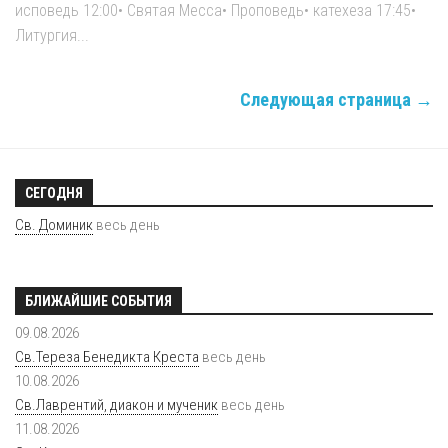
исповедь 12:00• Святая Месса• Проповедь• катехеза 17:45•
Литургия...
Следующая страница →
СЕГОДНЯ
Св. Доминик
весь день
БЛИЖАЙШИЕ СОБЫТИЯ
09.08.2026
Св.Тереза Бенедикта Креста
весь день
10.08.2026
Св.Лаврентий, диакон и мученик
весь день
11.08.2026