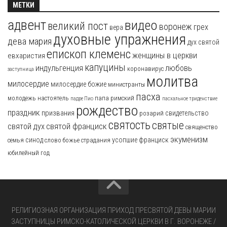
МЕТКИ
адвент
видео
великий пост
воронеж
грех
вера
духовные упражнения
дева мария
дух святой
епископ клеменс
женщины в церкви
евхаристия
капуцины
индульгенция
любовь
коронавирус
заступница
молитва
милосердие
милосердие божие
министранты
пасха
молодежь
настоятель
папа римский
падре Пио
пасхальное триденствие
рождество
праздник
призвания
свидетельство
розарий
святость
святые
святой франциск
святой дух
священство
экуменизм
синод
усопшие
франциск
семья
слово божье
страдания
юбилейный год
РЕЛИГИОЗНАЯ ОРГАНИЗАЦИЯ ПРИХОД ПРЕСВЯТОЙ ДЕВЫ МАРИИ
ЗАСТУПНИЦЫ РИМСКО-КАТОЛИЧЕСКОЙ ЦЕРКВИ В Г. ВОРОНЕЖЕ /