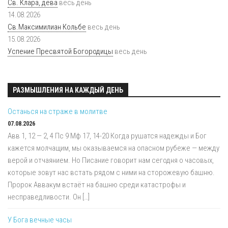
Св. Клара, дева
весь день
14.08.2026
Св.Максимилиан Кольбе
весь день
15.08.2026
Успение Пресвятой Богородицы
весь день
РАЗМЫШЛЕНИЯ НА КАЖДЫЙ ДЕНЬ
Останься на страже в молитве
07.08.2026
Авв 1, 12 — 2, 4 Пс 9 Мф 17, 14-20 Когда рушатся надежды и Бог
кажется молчащим, мы оказываемся на опасном рубеже — между
верой и отчаянием. Но Писание говорит нам сегодня о часовых,
которые зовут нас встать рядом с ними на сторожевую башню.
Пророк Аввакум встаёт на башню среди катастрофы и
несправедливости. Он […]
У Бога вечные часы