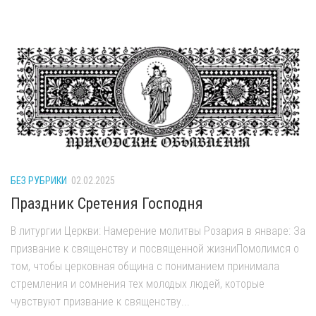
БЕЗ РУБРИКИ
02.02.2025
Праздник Сретения Господня
В литургии Церкви: Намерение молитвы Розария в январе: За
призвание к священству и посвященной жизниПомолимся о
том, чтобы церковная община с пониманием принимала
стремления и сомнения тех молодых людей, которые
чувствуют призвание к священству...