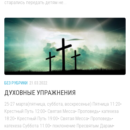
старались передать детям не...
БЕЗ РУБРИКИ
21.03.2022
ДУХОВНЫЕ УПРАЖНЕНИЯ
25-27 марта(пятница, суббота, воскресенье) Пятница 11:20•
Крестный Путь 12:00• Святая Месса• Проповедь• катехеза
18:20• Крестный Путь 19:00• Святая Месса• Проповедь•
катехеза Суббота 11:00• поклонение Пресвятым Дарам•