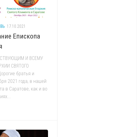
ОВЬ
17.10.2021
ание Епископа
я
СТВУЮЩИМ И ВСЕМУ
РХИИ СВЯТОГО
орогие братья и
бря 2021 года, в нашей
а в Саратове, как и во
иях...