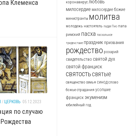
опа Клеменса
любовь
коронавирус
милосердие
милосердие божие
молитва
министранты
молодежь
настоятель
папа
падре Пио
пасха
римский
пасхальное
праздник
призвания
триденствие
рождество
розарий
святой дух
свидетельство
святой франциск
святость
святые
синод
священство
семья
слово
усопшие
божье
страдания
экуменизм
франциск
Ы
/
ЦЕРКОВЬ
05.12.2023
юбилейный год
нция по случаю
 Рождества