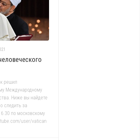
021
человеческого
ск решил
ому Международному
ства. Ниже вы найдете
о следить за
16.30 по московскому
utube.com/user/vatican