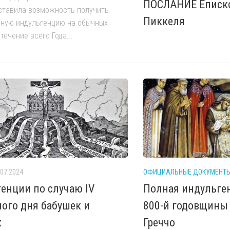
ПОСЛАНИЕ Еписк
ставила возможность получить
Пиккеля
лную индульгенцию на обычных
течение всего Года...
.07.2024
ОФИЦИАЛЬНЫЕ ДОКУМЕНТ
енции по случаю IV
Полная индульге
ого дня бабушек и
800-й годовщины
к
Греччо