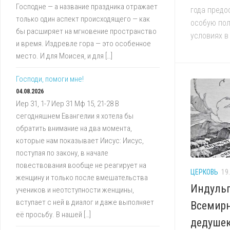
Господне — а название праздника отражает
года предо
только один аспект происходящего — как
особую по
бы расширяет на мгновение пространство
условиях в 
и время. Издревле гора — это особенное
место. И для Моисея, и для […]
Господи, помоги мне!
04.08.2026
Иер 31, 1-7 Иер 31 Мф 15, 21-28 В
сегодняшнем Евангелии я хотела бы
обратить внимание на два момента,
которые нам показывает Иисус: Иисус,
поступая по закону, в начале
повествования вообще не реагирует на
ЦЕРКОВЬ
19
женщину и только после вмешательства
Индульг
учеников и неотступности женщины,
вступает с ней в диалог и даже выполняет
Всемирн
её просьбу. В нашей […]
дедуше