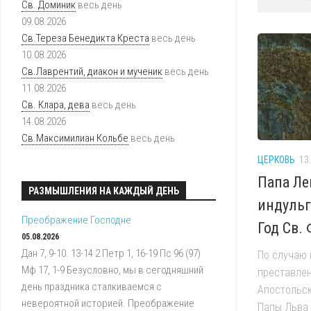
Св. Доминик
весь день
ИСТОРИЯ
РАСПИСАНИЕ
09.08.2026
КАПУЦИНОВ
БОГОСЛУЖЕНИ
Св.Тереза Бенедикта Креста
весь день
В
10.08.2026
РОССИИ
ПОДГОТОВКА
Св.Лаврентий, диакон и мученик
весь день
К
11.08.2026
ТАИНСТВАМ
Св. Клара, дева
весь день
ПРИХОДСКИЕ
14.08.2026
ГРУППЫ
Св.Максимилиан Кольбе
весь день
ИСТОРИЯ
ЦЕРКОВЬ
13
ПРИХОДА
Папа Ле
РАЗМЫШЛЕНИЯ НА КАЖДЫЙ ДЕНЬ
ПОКРОВИТЕЛЬ
индульг
ПРИХОДА
Преображение Господне
Год Св.
05.08.2026
БИБЛИОТЕКА
Дан 7, 9-10. 13-14 2 Петр 1, 16-19 Пс 96 (97)
По случаю
ПРИХОДА
Мф 17, 1-9 Безусловно, мы в сегодняшний
преставлен
день праздника сталкиваемся с
Апостольск
невероятной историей. Преображение
Папы Льва 