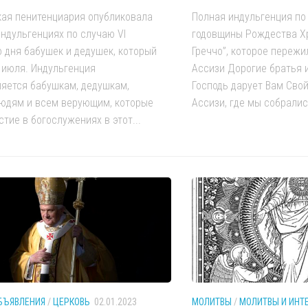
ая пенитенциария опубликовала
Полная индульгенция по
индульгенциях по случаю VI
годовщины Рождества Х
 дня бабушек и дедушек, который
Греччо”, которое пережи
 июля. Индульгенция
Ассизи Дорогие братья и
яется бабушкам, дедушкам,
Господь дарует Вам Сво
юдям и всем верующим, которые
Ассизи, где мы собрались
стие в богослужениях в этот...
БЪЯВЛЕНИЯ
/
ЦЕРКОВЬ
02.01.2023
МОЛИТВЫ
/
МОЛИТВЫ И ИНТ