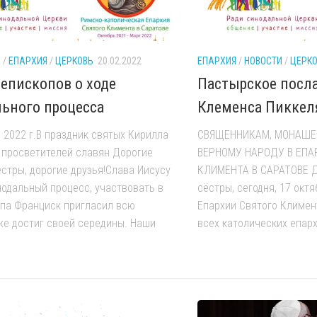
А
/
ЕПАРХИЯ
/
ЦЕРКОВЬ
20.02.2022
ЕПАРХИЯ
/
НОВОСТИ
/
ЦЕРК
епископов о ходе
Пастырское посл
ьного процесса
Клеменса Пиккел
 2022 г.В праздник святых Кирилла
СВЯЩЕННИКАМ, МОНАШЕ
 просветителей славян Дорогие
ВЕРНОМУ НАРОДУ В ЕПА
естры, дорогие друзья!Слава Иисусу
КЛИМЕНТА В САРАТОВЕ Д
нодальный процесс, участвовать в
сёстры, сегодня, 17 октя
па Франциск пригласил всю
Епархии Святого Климент
же достиг своей середины. Наши
всех католических епарх