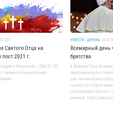
.02.2021
НОВОСТИ
/
ЦЕРКОВЬ
02.02.2
е Святого Отца на
Всемирный день 
 пост 2021 г.
братства
осходим в Иерусалим…» (Мф 20, 18).
4 февраля Папа Франци
ст: время обновления веры,
присоединиться к перв
 любви
дню человеческого брат
ссылку, по которой можн
трансляцией события с 
времени. https://www.yo