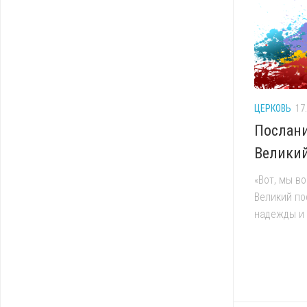
ЦЕРКОВЬ
17
Послани
Великий
«Вот, мы в
Великий по
надежды и