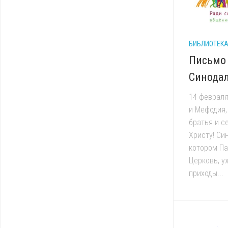
БИБЛИОТЕК
Письмо 
Синодал
14 февраля
и Мефодия,
братья и с
Христу! Си
котором Па
Церковь, у
приходы...