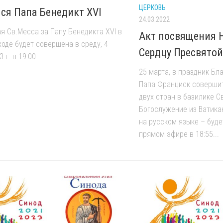
ЦЕРКОВЬ
ся Папа Бенедикт XVI
24.03.2022
я Св.Месса за Папу Бенедикта XVI в
Акт посвящения 
оде будет совершена в среду, 4
Сердцу Пресвято
 г. в 19:00
25 марта, в праздник Бл
Папа Франциск соверши
двух стран в базилике С
Богослужение из Ватика
на русском языке – буд
прямом эфире в 18:55...