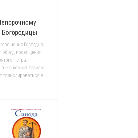
Непорочному
й Богородицы
аговещения Господня,
т обряд посвящения
вятого Петра.
на – с комментарием
ет транслироваться в