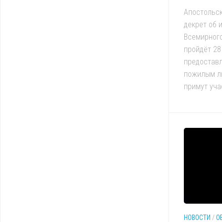
Апостольск
декрет об 
Всемирного
пройдёт 28
предоставл
пожилым л
примут уча
НОВОСТИ
/
О