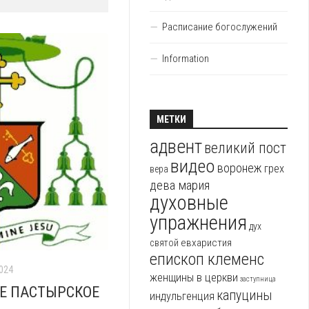
Расписание богослужений
Information
МЕТКИ
адвент
великий пост
видео
воронеж
грех
вера
дева мария
духовные
упражнения
дух
евхаристия
святой
епископ клеменс
2024
женщины в церкви
заступница
Е ПАСТЫРСКОЕ
капуцины
индульгенция