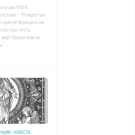
 случаю 800-й
ристова – “Рождества
л святой Франциск из
 сёстры, пусть
й мир! Пишем Вам из
...
ЕНЦИИ
/
НОВОСТИ
/