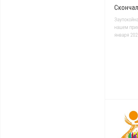
Скончал
Заупокойна
нашем прих
января 2023