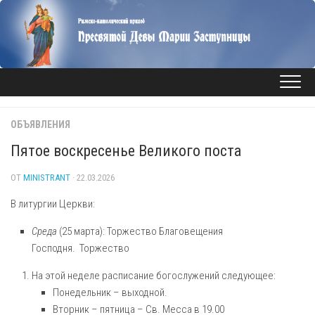
Перейти
к
содержанию
ОБЪЯВЛЕНИЯ
Пятое воскресенье Великого поста
ОТ
MINISTRANT
· 22.03.2026
В литургии Церкви:
Среда
(25 марта): Торжество Благовещения
Господня. Торжество
На этой неделе расписание богослужений следующее:
Понедельник – выходной.
Вторник – пятница – Св. Месса в 19.00