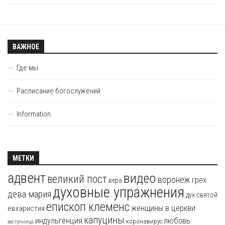
ВАЖНОЕ
Где мы
Расписание богослужений
Information
МЕТКИ
адвент
видео
великий пост
воронеж
грех
вера
духовные упражнения
дева мария
дух святой
епископ клеменс
женщины в церкви
евхаристия
капуцины
индульгенция
любовь
коронавирус
заступница