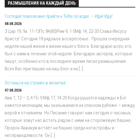
РАЗМЫШЛЕНИЯ НА КАЖДЫЙ ДЕНЬ
Господи! повели мне прийти к Тебе по воде. – Иди! Иду!
08.08.2026
3 Цар 19, 9a. 11-13Пс 84(85)Рим 9, 1-5Мф 14, 22-33 Слава Иисусу
Христу! Сегодня 19 рядовое воскресенье. Прошла очередная
неделя нашей жизни и жизни нашего блога. Благодарю всех, кто
был с нами в течение этой недели. Благодарю авторов, которые
пишут, особенно кто в последнее время писал размышления.
Всех Вас приглашаю на наш блог и на […]
Останься на страже в молитве
07.08.2026
Авв 1, 12 — 2, 4 Пс 9 Мф 17, 14-20 Когда рушатся надежды и Бог
кажется молчащим, мы оказываемся на опасном рубеже — между
верой и отчаянием. Но Писание говорит нам сегодня о часовых,
которые зовут нас встать рядом с ними на сторожевую башню.
Пророк Аввакум встаёт на башню среди катастрофы и
несправедливости. Он […]