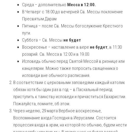
Среда – дополнительно
Месса в 12:00.
В Четверг с 18.00 до вечерней Св. Мессы поклонение
Пресвятым Дарам
Пятница – после Св. Мессы богослужение Крестного
пути.
Суббота – Св. Мессы
не будет
Воскресенье – наставление в вере
не будет
, в 11:30
розарий. Св. Месса в 12.00 и в 19.00.
Исповедь обычно перед Святой Мессой в ризнице или
канцелярии. Можно также попросить священника о
исповеди вне обычного расписания.
В соответствии с церковными заповедями каждый католик
обязан хотя бы один раз в год – в Пасхальный период
приступить к таинству исповеди и причаститься Евхаристии.
Пожалуйста, помните, об этом.
Через неделю, 29 марта Вербное воскресенье,
Воспоминание входа Господня в Иерусалим. Состоится
процессия входа в храм, на которой по обычаю, будем нести