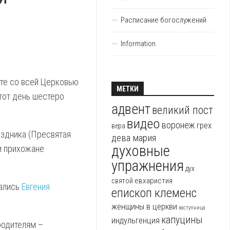
Расписание богослужений
Information
сте со всей Церковью
МЕТКИ
этот день шестеро
адвент
великий пост
видео
воронеж
грех
вера
аздника (Пресвятая
дева мария
духовные
и прихожане
упражнения
дух
евхаристия
святой
рались
Евгения
епископ клеменс
женщины в церкви
заступница
капуцины
индульгенция
родителям –