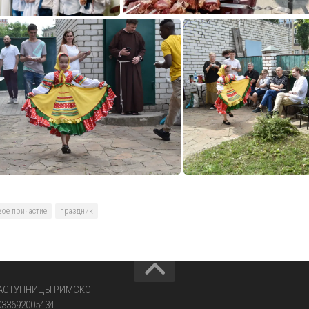
вое причастие
праздник
ЗАСТУПНИЦЫ РИМСКО-
033692005434