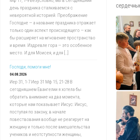
Мф 17, 1-9 Безусловно, мы в сегодняшний
сердечные
день праздника сталкиваемся с
невероятной историей. Преображение
Господне — а название праздника отражает
только один аспект происходящего — как
бы расширяет на мгновение пространство
и время. Издревле гора — это особенное
место. И для Моисея, и для […]
Господи, помоги мне!
04.08.2026
Иер 31, 1-7 Иер 31 Мф 15, 21-28 В
сегодняшнем Евангелии я хотела бы
обратить внимание на два момента,
которые нам показывает Иисус: Иисус,
поступая по закону, в начале
повествования вообще не реагирует на
женщину и только после вмешательства
учеников и неотступности женщины,