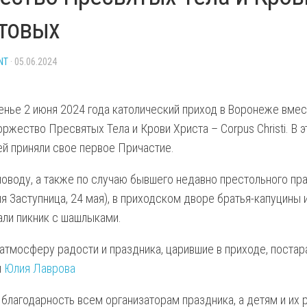
ДУХОВНЫЕ
СВЯТЫЕ
товых
Й
УПРАЖНЕНИЯ
МИНИСТРАНТАМ
ЕПАРХИЯ
NT
· 05.06.2024
КЛИМЕНТ
НАШИ
енье 2 июня 2024 года католический приход в Воронеже вме
СТАТЬИ
ржество Пресвятых Тела и Крови Христа – Corpus Christi. В 
ей приняли свое первое Причастие.
поводу, а также по случаю бывшего недавно престольного пр
я Заступница, 24 мая), в приходском дворе братья-капуцины 
НИЦА
али пикник с шашлыками.
атмосферу радости и праздника, царившие в приходе, поста
и
Юлия Лаврова
 благодарность всем организаторам праздника, а детям и их 