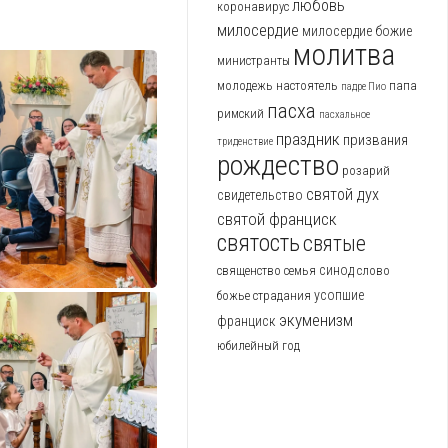
любовь
коронавирус
милосердие
милосердие божие
молитва
министранты
молодежь
настоятель
папа
падре Пио
пасха
римский
пасхальное
праздник
призвания
триденствие
рождество
розарий
святой дух
свидетельство
святой франциск
святость
святые
синод
священство
семья
слово
усопшие
божье
страдания
экуменизм
франциск
юбилейный год