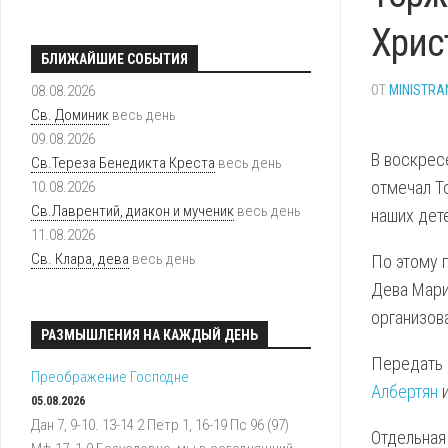
ИСТОРИЯ
РАСПИСАНИЕ
Хрис
КАПУЦИНОВ
БОГОСЛУЖЕНИ
БЛИЖАЙШИЕ СОБЫТИЯ
В
РОССИИ
ПОДГОТОВКА
08.08.2026
ОТ
MINISTRA
К
Св. Доминик
весь день
ТАИНСТВАМ
09.08.2026
В воскрес
Св.Тереза Бенедикта Креста
весь день
ПРИХОДСКИЕ
отмечал То
10.08.2026
ГРУППЫ
Св.Лаврентий, диакон и мученик
весь день
наших дет
ИСТОРИЯ
11.08.2026
ПРИХОДА
Св. Клара, дева
весь день
По этому 
Дева Мари
ПОКРОВИТЕЛЬ
ПРИХОДА
организов
РАЗМЫШЛЕНИЯ НА КАЖДЫЙ ДЕНЬ
БИБЛИОТЕКА
Передать 
ПРИХОДА
Преображение Господне
Албертян
05.08.2026
Дан 7, 9-10. 13-14 2 Петр 1, 16-19 Пс 96 (97)
Отдельная