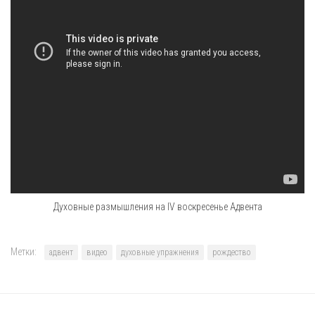
Духовные размышления на IV воскресенье Адвента
Метки:
адвент
видео
духовные упражнения
рождество