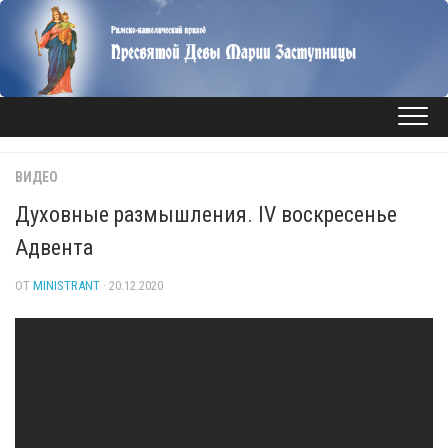
Перейти
к
содержанию
ВИДЕО
Духовные размышления. IV воскресенье
Адвента
ОТ
MINISTRANT
· 20.12.2020