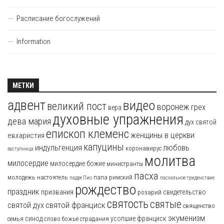
Расписание богослужений
Information
МЕТКИ
адвент
видео
великий пост
воронеж
грех
вера
духовные упражнения
дева мария
дух святой
епископ клеменс
женщины в церкви
евхаристия
капуцины
индульгенция
любовь
коронавирус
заступница
молитва
милосердие
милосердие божие
министранты
пасха
молодежь
настоятель
папа римский
падре Пио
пасхальное триденствие
рождество
праздник
призвания
свидетельство
розарий
святость
святые
святой франциск
святой дух
священство
экуменизм
синод
усопшие
франциск
семья
слово божье
страдания