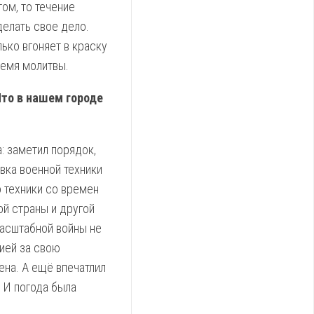
том, то течение
делать свое дело.
лько вгоняет в краску
ремя молитвы.
Что в нашем городе
: заметил порядок,
вка военной техники
о техники со времен
ой страны и другой
масштабной войны не
ией за свою
ена. А ещё впечатлил
 И погода была