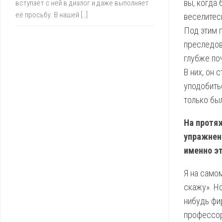
вы, когда 
вступает с ней в диалог и даже выполняет
её просьбу. В нашей […]
веселитесь
Под этим 
преследов
глубже по
В них, он 
уподобить
только был
На протя
упражнени
именно эт
Я на самом
скажу». Н
нибудь фи
профессор