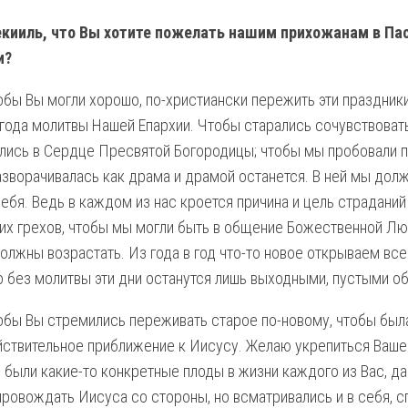
екииль, что Вы хотите пожелать нашим прихожанам в Па
и?
обы Вы могли хорошо, по-христиански пережить эти праздники
 года молитвы Нашей Епархии. Чтобы старались сочувствоват
лись в Сердце Пресвятой Богородицы; чтобы мы пробовали по
азворачивалась как драма и драмой останется. В ней мы дол
себя. Ведь в каждом из нас кроется причина и цель страдани
ших грехов, чтобы мы могли быть в общение Божественной Лю
олжны возрастать. Из года в год что-то новое открываем все 
о без молитвы эти дни останутся лишь выходными, пустыми о
обы Вы стремились переживать старое по-новому, чтобы была
йствительное приближение к Иисусу. Желаю укрепиться Ваше
ы были какие-то конкретные плоды в жизни каждого из Вас, д
провождать Иисуса со стороны, но всматривались и в себя, сп