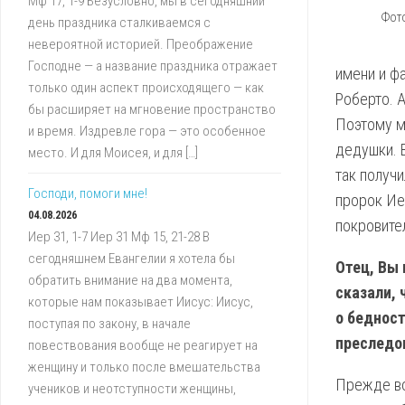
Мф 17, 1-9 Безусловно, мы в сегодняшний
Фото
день праздника сталкиваемся с
невероятной историей. Преображение
Господне — а название праздника отражает
имени и ф
только один аспект происходящего — как
Роберто. А
бы расширяет на мгновение пространство
Поэтому ме
и время. Издревле гора — это особенное
дедушки. 
место. И для Моисея, и для […]
так получи
Господи, помоги мне!
пророк Ие
04.08.2026
покровите
Иер 31, 1-7 Иер 31 Мф 15, 21-28 В
сегодняшнем Евангелии я хотела бы
Отец, Вы 
обратить внимание на два момента,
сказали, 
которые нам показывает Иисус: Иисус,
о бедност
поступая по закону, в начале
преследо
повествования вообще не реагирует на
женщину и только после вмешательства
Прежде вс
учеников и неотступности женщины,