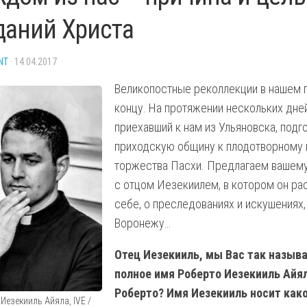
ДУХОВНЫЕ
СВЯТЫЕ
даний Христа
Й
УПРАЖНЕНИЯ
МИНИСТРАНТАМ
ЕПАРХИЯ
NT
· 14.04.2017
КЛИМЕНТ
Великопостные реколлекции в нашем 
НАШИ
концу. На протяжении нескольких дне
СТАТЬИ
приехавший к нам из Ульяновска, подг
приходскую общину к плодотворному
торжества Пасхи. Предлагаем вашем
с отцом Иезекиилем, в котором он р
НИЦА
себе, о преследованиях и искушениях,
Воронежу…
Отец Иезекииль, мы Вас так назыв
полное имя Роберто Иезекииль Айял
Роберто? Имя Иезекииль носит как
Иезекииль Айяла, IVE /