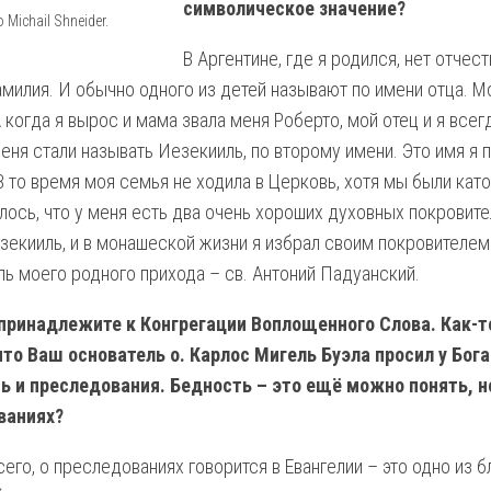
символическое значение?
 Michail Shneider.
В Аргентине, где я родился, нет отчест
амилия. И обычно одного из детей называют по имени отца. М
 когда я вырос и мама звала меня Роберто, мой отец и я всег
ня стали называть Иезекииль, по второму имени. Это имя я п
В то время моя семья не ходила в Церковь, хотя мы были кат
лось, что у меня есть два очень хороших духовных покровите
зекииль, и в монашеской жизни я избрал своим покровителем
ль моего родного прихода – св. Антоний Падуанский.
принадлежите к Конгрегации Воплощенного Слова. Как-т
что Ваш основатель о. Карлос Мигель Буэла просил у Бога
ь и преследования. Бедность – это ещё можно понять, н
ваниях?
его, о преследованиях говорится в Евангелии – это одно из 