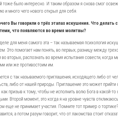
й тоже было интересно. И таким образом я снова смог освежи
ю и много чего нового открыл для себя.
чего Вы говорили о трёх этапах искушения. Что делать
 теми, что появляются во время молитвы?
деле для меня самого эта – так называемая психология искуш
ем. Это помогает нам понять, во первых, разницу между грех
и во вторых, распознать во время испытания совести, когда 
ми или же противостоим им.
ется с так называемого приглашения, исходящего либо от чел
ьств, либо от нашей природы. Приглашение это может прийти 
 как призыв к тому, чтобы не исполнить волю Бога в какой-то
ми. Второй момент, это когда я на уровне чувств откликаюсь
ом еще не принимает участия. Помните тот пример о тортике?
авится, а потом разум говорит, что от лакомства стоит отказа