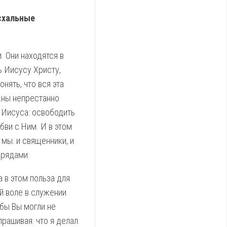
схальные
. Они находятся в
ь Иисусу Христу,
нять, что вся эта
жны непрестанно
й Иисуса: освободить
бви с Ним. И в этом
мы: и священники, и
брядами.
 в этом польза для
й воле в служении
абы Вы могли не
рашивая: что я делал