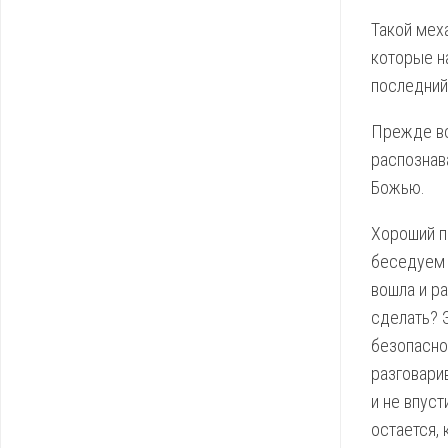
Такой мех
которые н
последний
Прежде вс
распознав
Божью.
Хороший п
беседуем 
вошла и ра
сделать? 
безопаснос
разговари
и не впуст
остается,