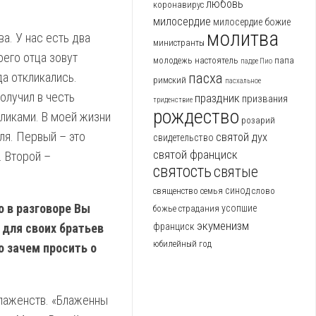
любовь
коронавирус
милосердие
милосердие божие
молитва
ва. У нас есть два
министранты
оего отца зовут
молодежь
настоятель
папа
падре Пио
да откликались.
пасха
римский
пасхальное
олучил в честь
праздник
призвания
триденствие
рождество
оликами. В моей жизни
розарий
ля. Первый – это
святой дух
свидетельство
святой франциск
. Второй –
святость
святые
синод
священство
семья
слово
о в разговоре Вы
усопшие
божье
страдания
экуменизм
 для своих братьев
франциск
юбилейный год
о зачем просить о
блаженств. «Блаженны