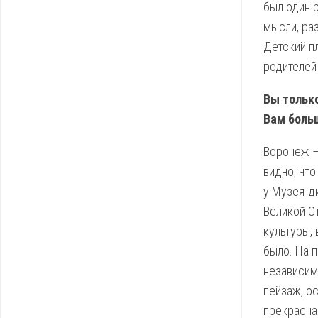
был один р
мысли, ра
Детский пл
родителей
Вы только
Вам боль
Воронеж –
видно, чт
у Музея-д
Великой О
культуры,
было. На 
независимо
пейзаж, о
прекрасна