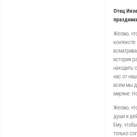
Отец Иез
праздник
Желаю, чт
контексте
всматрива
история р
находить 
нас от на
всем мы д
миряне. Н
Желаю, чт
души и де
Ему, чтоб
только со