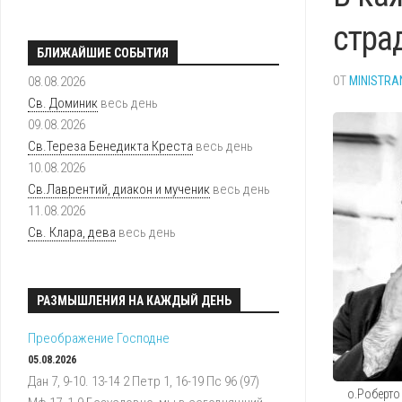
ИСТОРИЯ
РАСПИСАНИЕ
стра
КАПУЦИНОВ
БОГОСЛУЖЕНИ
БЛИЖАЙШИЕ СОБЫТИЯ
В
РОССИИ
ПОДГОТОВКА
08.08.2026
ОТ
MINISTRA
К
Св. Доминик
весь день
ТАИНСТВАМ
09.08.2026
Св.Тереза Бенедикта Креста
весь день
ПРИХОДСКИЕ
10.08.2026
ГРУППЫ
Св.Лаврентий, диакон и мученик
весь день
ИСТОРИЯ
11.08.2026
ПРИХОДА
Св. Клара, дева
весь день
ПОКРОВИТЕЛЬ
ПРИХОДА
РАЗМЫШЛЕНИЯ НА КАЖДЫЙ ДЕНЬ
БИБЛИОТЕКА
ПРИХОДА
Преображение Господне
05.08.2026
Дан 7, 9-10. 13-14 2 Петр 1, 16-19 Пс 96 (97)
о.Роберто 