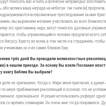
будут поносить вас и гнать и всячески неправедно злословить
, ибо велика ваша награда на небесах: так гнали [и] пророко
подразумеваются всевозможные преследования за имя Христ
аниях, мы выражаем желание участвовать во всех блаженст
чему это христианину надо, могут помогать духовные упражн
старается, чтобы упражняющийся человек предлагал всего себ
ся Иисусу Христу во всем, в том числе и в страданиях, чтоб
и учениками, но и из самих близких Ему.
жении трёх дней Вы проводили великопостные реколлекц
я) в нашем приходе. За основу Вы взяли Послание апост
у книгу Библии Вы выбрали?
 деле не оригинален. Когда о. Марк меня пригласил, я думал
о по мере приближения реколлекций я осознал, что не успева
рменное, оригинальное. И решил использовать реферат одног
ов со времён семинарии. Он очень мне тогда понравился. Ду