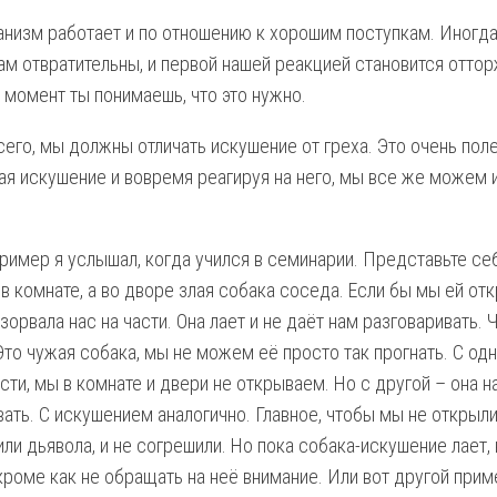
анизм работает и по отношению к хорошим поступкам. Иногд
ам отвратительны, и первой нашей реакцией становится оттор
 момент ты понимаешь, что это нужно.
его, мы должны отличать искушение от греха. Это очень поле
ая искушение и вовремя реагируя на него, мы все же можем 
ример я услышал, когда учился в семинарии. Представьте себ
в комнате, а во дворе злая собака соседа. Если бы мы ей отк
зорвала нас на части. Она лает и не даёт нам разговаривать
Это чужая собака, мы не можем её просто так прогнать. С од
ти, мы в комнате и двери не открываем. Но с другой – она н
вать. С искушением аналогично. Главное, чтобы мы не открыл
или дьявола, и не согрешили. Но пока собака-искушение лает,
 кроме как не обращать на неё внимание. Или вот другой при