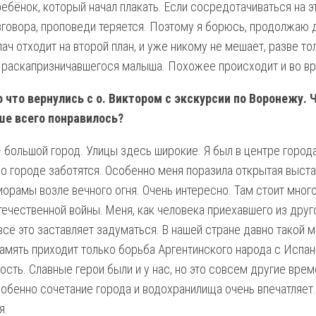
ебёнок, который начал плакать. Если сосредотачиваться на э
зговора, проповеди теряется. Поэтому я борюсь, продолжаю 
ач отходит на второй план, и уже никому не мешает, разве то
 раскапризничавшегося малыша. Похожее происходит и во в
 что вернулись с о. Виктором с экскурсии по Воронежу. 
ше всего понравилось?
 большой город. Улицы здесь широкие. Я был в центре города
о о городе заботятся. Особенно меня поразила открытая выста
иорамы возле вечного огня. Очень интересно. Там стоит мног
течественной войны. Меня, как человека приехавшего из друг
 всё это заставляет задуматься. В нашей стране давно такой 
память приходит только борьба Аргентинского народа с Испан
сть. Славные герои были и у нас, но это совсем другие врем
собенно сочетание города и водохранилища очень впечатляет.
я.