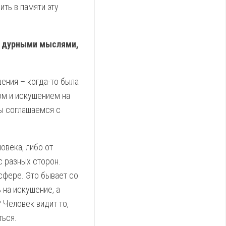
ть в памяти эту
 с дурными мыслями,
ения – когда-то была
ом и искушением на
мы соглашаемся с
овека, либо от
с разных сторон.
 сфере. Это бывает со
 на искушение, а
 Человек видит то,
ться.