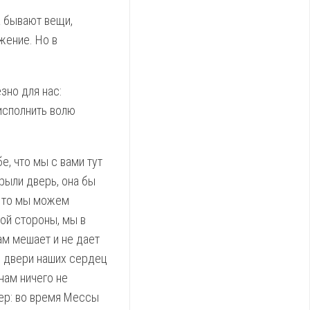
а бывают вещи,
жение. Но в
зно для нас:
исполнить волю
е, что мы с вами тут
рыли дверь, она бы
. Что мы можем
ной стороны, мы в
ам мешает и не дает
и двери наших сердец
 нам ничего не
мер: во время Мессы