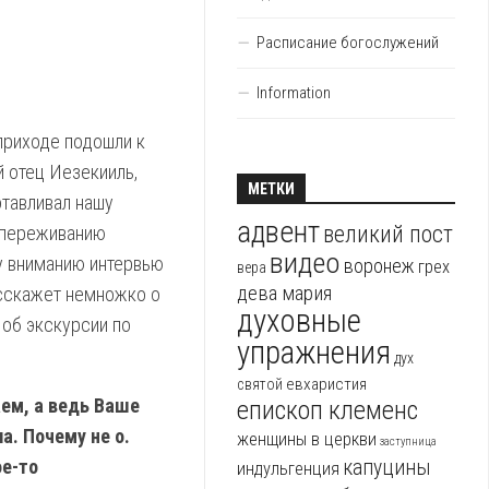
Расписание богослужений
Information
приходе подошли к
й отец Иезекииль,
МЕТКИ
отавливал нашу
адвент
великий пост
 переживанию
видео
у вниманию интервью
воронеж
грех
вера
дева мария
асскажет немножко о
духовные
 об экскурсии по
упражнения
дух
евхаристия
святой
аем, а ведь Ваше
епископ клеменс
а. Почему не о.
женщины в церкви
заступница
ое-то
капуцины
индульгенция