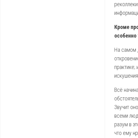
реколлеки
информаци
Кроме про
особенно
На самом 
откровени
практике; 
искушения
Всё начина
обстоятел
Звучит оно
всеми людь
разум в эт
что ему нр