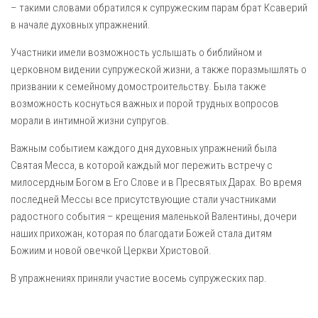
– такими словами обратился к супружеским парам брат Ксаверий
в начале духовных упражнений.
Участники имели возможность услышать о библийном и
церковном видении супружеской жизни, а также поразмышлять о
призвании к семейному домостроительству. Была также
возможность коснуться важных и порой трудных вопросов
морали в интимной жизни супругов.
Важным событием каждого дня духовных упражнений была
Святая Месса, в которой каждый мог пережить встречу с
милосердным Богом в Его Слове и в Пресвятых Дарах. Во время
последней Мессы все присутствующие стали участниками
радостного события – крещения маленькой Валентины, дочери
наших прихожан, которая по благодати Божей стала дитям
Божиим и новой овечкой Церкви Христовой.
В упражнениях приняли участие восемь супружеских пар.