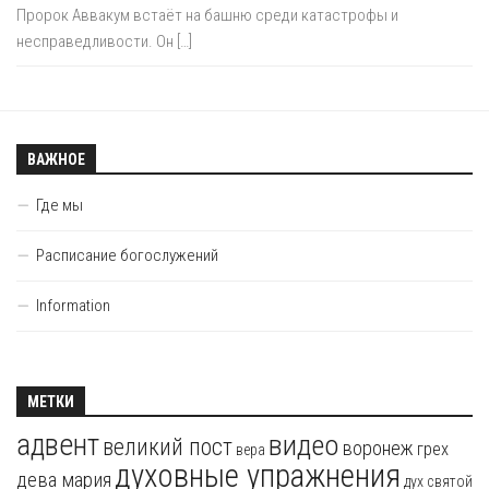
Пророк Аввакум встаёт на башню среди катастрофы и
несправедливости. Он […]
ВАЖНОЕ
Где мы
Расписание богослужений
Information
МЕТКИ
адвент
видео
великий пост
воронеж
грех
вера
духовные упражнения
дева мария
дух святой