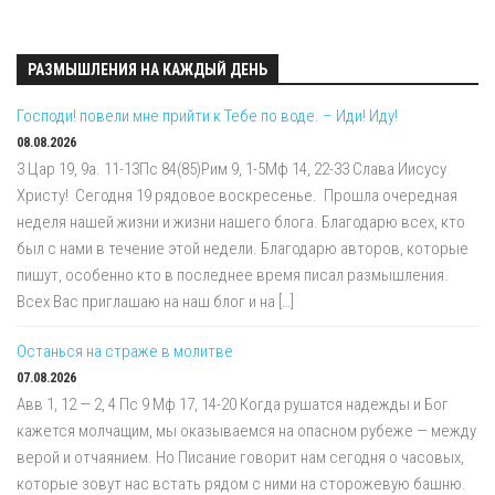
РАЗМЫШЛЕНИЯ НА КАЖДЫЙ ДЕНЬ
Господи! повели мне прийти к Тебе по воде. – Иди! Иду!
08.08.2026
3 Цар 19, 9a. 11-13Пс 84(85)Рим 9, 1-5Мф 14, 22-33 Слава Иисусу
Христу! Сегодня 19 рядовое воскресенье. Прошла очередная
неделя нашей жизни и жизни нашего блога. Благодарю всех, кто
был с нами в течение этой недели. Благодарю авторов, которые
пишут, особенно кто в последнее время писал размышления.
Всех Вас приглашаю на наш блог и на […]
Останься на страже в молитве
07.08.2026
Авв 1, 12 — 2, 4 Пс 9 Мф 17, 14-20 Когда рушатся надежды и Бог
кажется молчащим, мы оказываемся на опасном рубеже — между
верой и отчаянием. Но Писание говорит нам сегодня о часовых,
которые зовут нас встать рядом с ними на сторожевую башню.