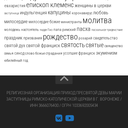
епископ клеменс
женщины в церкви
евхаристия
капуцины
индульгенция
любовь
коронавирус
заступница
молитва
милосердие
милосердие божие
министранты
пасха
молодежь
настоятель
папа римский
падре Пио
пасхальное триденствие
рождество
праздник
призвания
свидетельство
розарий
святость
святые
святой франциск
святой дух
священство
экуменизм
синод
усопшие
франциск
семья
слово божье
страдания
юбилейный год
РЕЛИГИОЗНАЯ ОРГАНИЗАЦИЯ ПРИХОД ПРЕСВЯТОЙ ДЕВЫ МАРИИ
ЗАСТУПНИЦЫ РИМСКО-КАТОЛИЧЕСКОЙ ЦЕРКВИ В Г. ВОРОНЕЖЕ /
ИНН 3666076400 / ОГРН 1033692005434